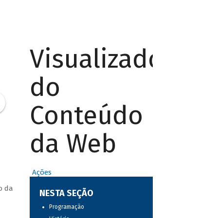
Visualizador
do
Conteúdo
da Web
Ações
o da
NESTA SEÇÃO
Programação