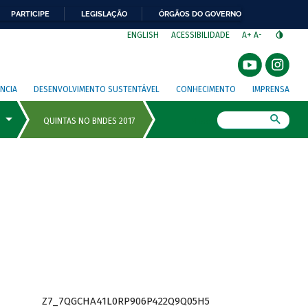
PARTICIPE
LEGISLAÇÃO
ÓRGÃOS DO GOVERNO
⁣
ENGLISH
ACESSIBILIDADE
A+
A-
NCIA
DESENVOLVIMENTO SUSTENTÁVEL
CONHECIMENTO
IMPRENSA
Busca
Z7_7QGCHA41L0RP906P422Q9Q05H5