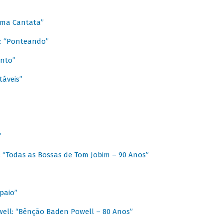
 Uma Cantata”
l: “Ponteando”
ento”
táveis”
”
: “Todas as Bossas de Tom Jobim – 90 Anos”
paio”
ell: “Bênção Baden Powell – 80 Anos”