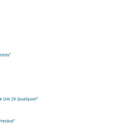
antos”
 de Um Zé Qualquer”
reciso!”