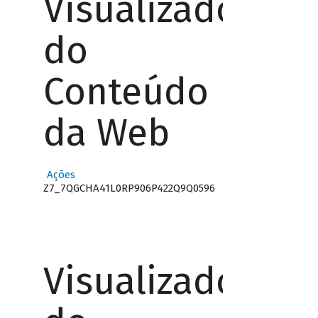
Visualizador
do
Conteúdo
da Web
Ações
Z7_7QGCHA41L0RP906P422Q9Q0596
Visualizador