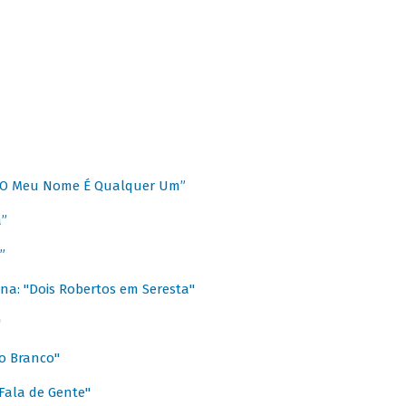
 “O Meu Nome É Qualquer Um”
a”
”
na: "Dois Robertos em Seresta"
"
o Branco"
 Fala de Gente"