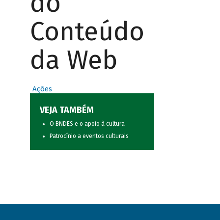
do
Conteúdo
da Web
Ações
VEJA TAMBÉM
O BNDES e o apoio à cultura
Patrocínio a eventos culturais