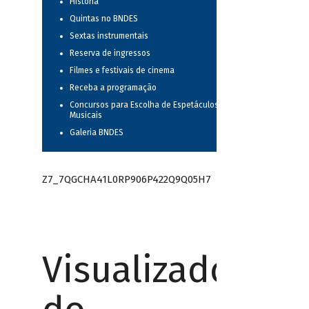
História
Quintas no BNDES
Sextas instrumentais
Reserva de ingressos
Filmes e festivais de cinema
Receba a programação
Concursos para Escolha de Espetáculos
Musicais
Galeria BNDES
Z7_7QGCHA41L0RP906P422Q9Q05H7
Visualizador