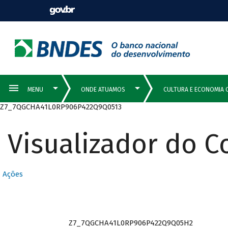
Z7_7QGCHA41L0RP906P422Q9Q0513
Visualizador do 
Ações
Z7_7QGCHA41L0RP906P422Q9Q05H2