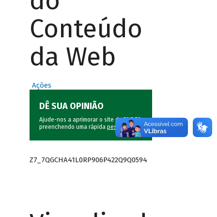
do
Conteúdo
da Web
Ações
DÊ SUA OPINIÃO
Ajude-nos a aprimorar o site do BNDES
preenchendo uma rápida
pesquisa
.
Z7_7QGCHA41L0RP906P422Q9Q0594