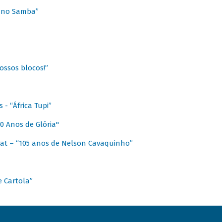
a no Samba”
ossos blocos!”
- “África Tupi”
0 Anos de Glória"
at – “105 anos de Nelson Cavaquinho”
e Cartola”