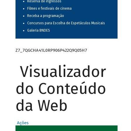
Reserva de ingressos
Filmes e festivais de cinema
Receba a programação
Concursos para Escolha de Espetáculos Musicais
Galeria BNDES
Z7_7QGCHA41L0RP906P422Q9Q05H7
Visualizador
do Conteúdo
da Web
Ações