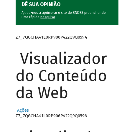
DÊ SUA OPINIÃO
Ajude-nos a aprimorar o site do BNDES preenchendo
uma rápida
pesquisa
.
Z7_7QGCHA41L0RP906P422Q9Q0594
Visualizador
do Conteúdo
da Web
Ações
Z7_7QGCHA41L0RP906P422Q9Q0596