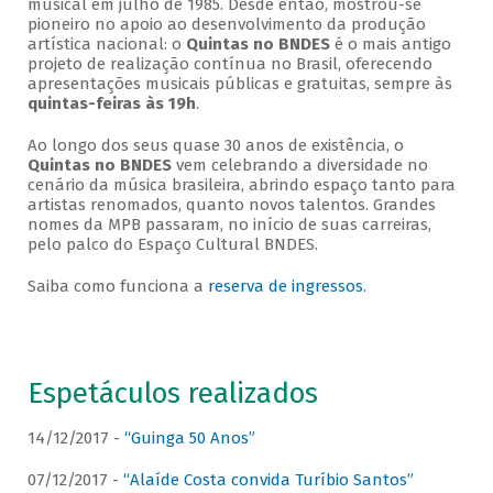
musical em julho de 1985. Desde então, mostrou-se
pioneiro no apoio ao desenvolvimento da produção
artística nacional: o
Quintas no BNDES
é o mais antigo
projeto de realização contínua no Brasil, oferecendo
apresentações musicais públicas e gratuitas, sempre às
quintas-feiras às 19h
.
Ao longo dos seus quase 30 anos de existência, o
Quintas no BNDES
vem celebrando a diversidade no
cenário da música brasileira, abrindo espaço tanto para
artistas renomados, quanto novos talentos. Grandes
nomes da MPB passaram, no início de suas carreiras,
pelo palco do Espaço Cultural BNDES.
Saiba como funciona a
reserva de ingressos
.
Espetáculos realizados
14/12/2017 -
“Guinga 50 Anos”
07/12/2017 -
“Alaíde Costa convida Turíbio Santos”