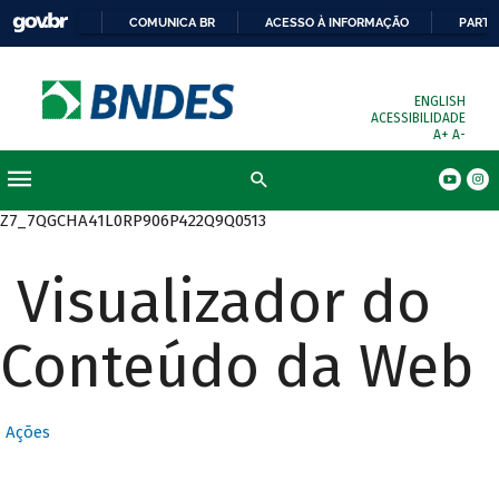
COMUNICA BR
ACESSO À INFORMAÇÃO
PARTI
ENGLISH
ACESSIBILIDADE
A+
A-
Busca
Z7_7QGCHA41L0RP906P422Q9Q0513
Visualizador do
Conteúdo da Web
Ações