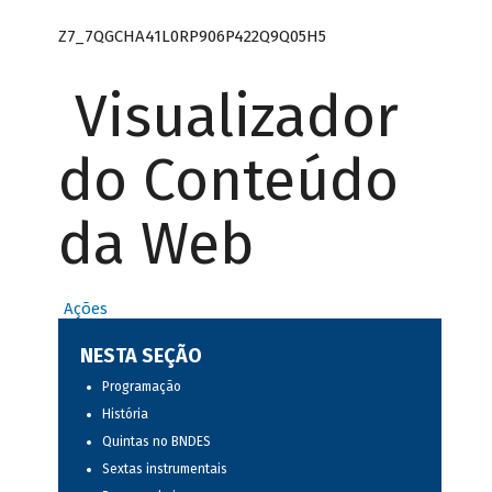
Z7_7QGCHA41L0RP906P422Q9Q05H5
Visualizador
do Conteúdo
da Web
Ações
NESTA SEÇÃO
Programação
História
Quintas no BNDES
Sextas instrumentais