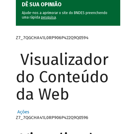
DÊ SUA OPINIÃO
Ajude-nos a aprimorar o site do BNDES preenchendo
uma rápida
pesquisa
.
Z7_7QGCHA41L0RP906P422Q9Q0594
Visualizador
do Conteúdo
da Web
Ações
Z7_7QGCHA41L0RP906P422Q9Q0596