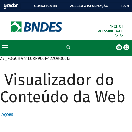
COMUNICA BR
ACESSO À INFORMAÇÃO
PARTI
ENGLISH
ACESSIBILIDADE
A+
A-
Busca
Z7_7QGCHA41L0RP906P422Q9Q0513
Visualizador do
Conteúdo da Web
Ações