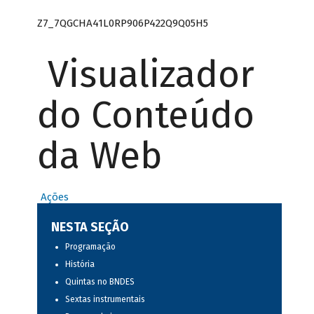
Z7_7QGCHA41L0RP906P422Q9Q05H5
Visualizador
do Conteúdo
da Web
Ações
NESTA SEÇÃO
Programação
História
Quintas no BNDES
Sextas instrumentais