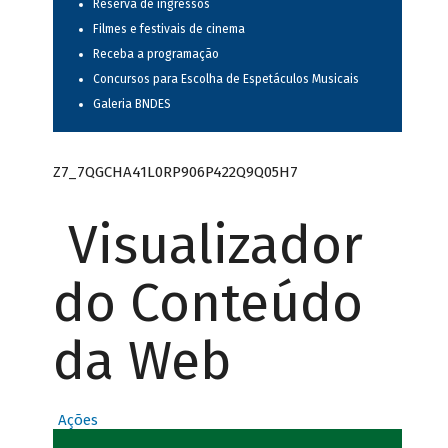
Reserva de ingressos
Filmes e festivais de cinema
Receba a programação
Concursos para Escolha de Espetáculos Musicais
Galeria BNDES
Z7_7QGCHA41L0RP906P422Q9Q05H7
Visualizador
do Conteúdo
da Web
Ações