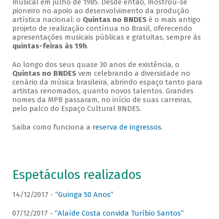
musical em julho de 1985. Desde então, mostrou-se
pioneiro no apoio ao desenvolvimento da produção
artística nacional: o
Quintas no BNDES
é o mais antigo
projeto de realização contínua no Brasil, oferecendo
apresentações musicais públicas e gratuitas, sempre às
quintas-feiras às 19h
.
Ao longo dos seus quase 30 anos de existência, o
Quintas no BNDES
vem celebrando a diversidade no
cenário da música brasileira, abrindo espaço tanto para
artistas renomados, quanto novos talentos. Grandes
nomes da MPB passaram, no início de suas carreiras,
pelo palco do Espaço Cultural BNDES.
Saiba como funciona a
reserva de ingressos
.
Espetáculos realizados
14/12/2017 -
“Guinga 50 Anos”
07/12/2017 -
“Alaíde Costa convida Turíbio Santos”