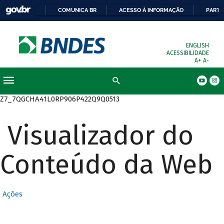
COMUNICA BR
ACESSO À INFORMAÇÃO
PARTI
ENGLISH
ACESSIBILIDADE
A+
A-
Busca
Z7_7QGCHA41L0RP906P422Q9Q0513
Visualizador do
Conteúdo da Web
Ações