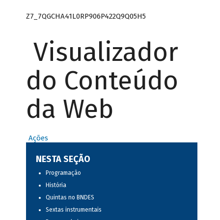
Z7_7QGCHA41L0RP906P422Q9Q05H5
Visualizador
do Conteúdo
da Web
Ações
NESTA SEÇÃO
Programação
História
Quintas no BNDES
Sextas instrumentais