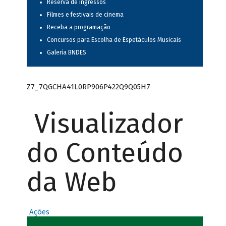
Reserva de ingressos
Filmes e festivais de cinema
Receba a programação
Concursos para Escolha de Espetáculos Musicais
Galeria BNDES
Z7_7QGCHA41L0RP906P422Q9Q05H7
Visualizador
do Conteúdo
da Web
Ações