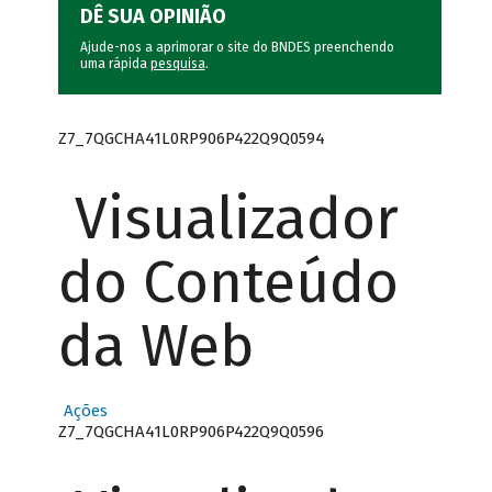
DÊ SUA OPINIÃO
Ajude-nos a aprimorar o site do BNDES preenchendo
uma rápida
pesquisa
.
Z7_7QGCHA41L0RP906P422Q9Q0594
Visualizador
do Conteúdo
da Web
Ações
Z7_7QGCHA41L0RP906P422Q9Q0596