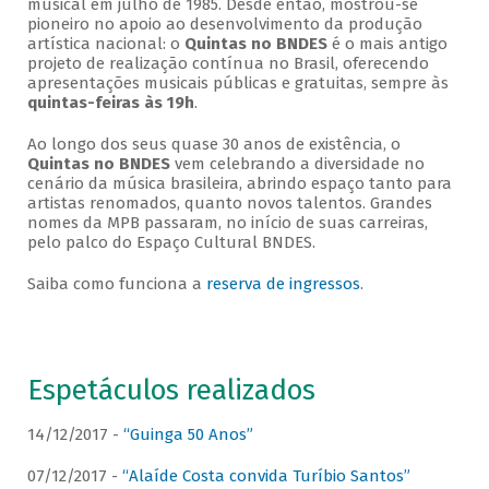
musical em julho de 1985. Desde então, mostrou-se
pioneiro no apoio ao desenvolvimento da produção
artística nacional: o
Quintas no BNDES
é o mais antigo
projeto de realização contínua no Brasil, oferecendo
apresentações musicais públicas e gratuitas, sempre às
quintas-feiras às 19h
.
Ao longo dos seus quase 30 anos de existência, o
Quintas no BNDES
vem celebrando a diversidade no
cenário da música brasileira, abrindo espaço tanto para
artistas renomados, quanto novos talentos. Grandes
nomes da MPB passaram, no início de suas carreiras,
pelo palco do Espaço Cultural BNDES.
Saiba como funciona a
reserva de ingressos
.
Espetáculos realizados
14/12/2017 -
“Guinga 50 Anos”
07/12/2017 -
“Alaíde Costa convida Turíbio Santos”