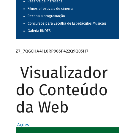
Reserva de ingressos
Filmes e festivais de cinema
Receba a programação
Concursos para Escolha de Espetáculos Musicais
Galeria BNDES
Z7_7QGCHA41L0RP906P422Q9Q05H7
Visualizador
do Conteúdo
da Web
Ações