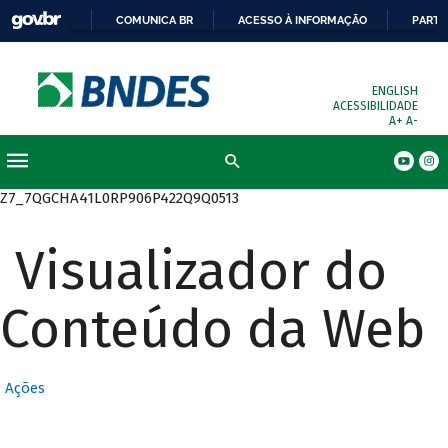
COMUNICA BR
ACESSO À INFORMAÇÃO
PARTI
ENGLISH
ACESSIBILIDADE
A+
A-
Busca
Z7_7QGCHA41L0RP906P422Q9Q0513
Visualizador do
Conteúdo da Web
Ações