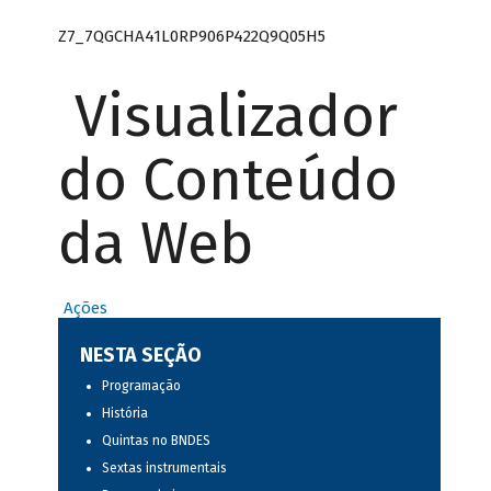
Z7_7QGCHA41L0RP906P422Q9Q05H5
Visualizador
do Conteúdo
da Web
Ações
NESTA SEÇÃO
Programação
História
Quintas no BNDES
Sextas instrumentais