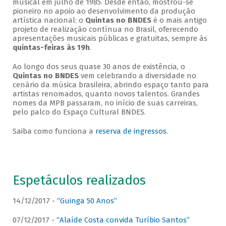
musical em julho de 1985. Desde então, mostrou-se
pioneiro no apoio ao desenvolvimento da produção
artística nacional: o
Quintas no BNDES
é o mais antigo
projeto de realização contínua no Brasil, oferecendo
apresentações musicais públicas e gratuitas, sempre às
quintas-feiras às 19h
.
Ao longo dos seus quase 30 anos de existência, o
Quintas no BNDES
vem celebrando a diversidade no
cenário da música brasileira, abrindo espaço tanto para
artistas renomados, quanto novos talentos. Grandes
nomes da MPB passaram, no início de suas carreiras,
pelo palco do Espaço Cultural BNDES.
Saiba como funciona a
reserva de ingressos
.
Espetáculos realizados
14/12/2017 -
“Guinga 50 Anos”
07/12/2017 -
“Alaíde Costa convida Turíbio Santos”