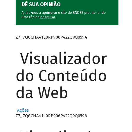
DÊ SUA OPINIÃO
Ajude-nos a aprimorar o site do BNDES preenchendo
uma rápida
pesquisa
.
Z7_7QGCHA41L0RP906P422Q9Q0594
Visualizador
do Conteúdo
da Web
Ações
Z7_7QGCHA41L0RP906P422Q9Q0596