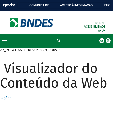
COMUNICA BR
ACESSO À INFORMAÇÃO
PARTI
ENGLISH
ACESSIBILIDADE
A+
A-
Busca
Z7_7QGCHA41L0RP906P422Q9Q0513
Visualizador do
Conteúdo da Web
Ações