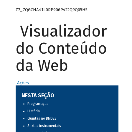
Z7_7QGCHA41L0RP906P422Q9Q05H5
Visualizador
do Conteúdo
da Web
Ações
NESTA SEÇÃO
Programação
História
Quintas no BNDES
Sextas instrumentais