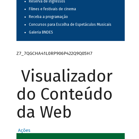
Reserva de ingressos
Filmes e festivais de cinema
Receba a programação
Concursos para Escolha de Espetáculos Musicais
Galeria BNDES
Z7_7QGCHA41L0RP906P422Q9Q05H7
Visualizador
do Conteúdo
da Web
Ações