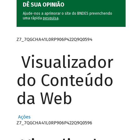
DÊ SUA OPINIÃO
Ajude-nos a aprimorar o site do BNDES preenchendo
uma rápida
pesquisa
.
Z7_7QGCHA41L0RP906P422Q9Q0594
Visualizador
do Conteúdo
da Web
Ações
Z7_7QGCHA41L0RP906P422Q9Q0596