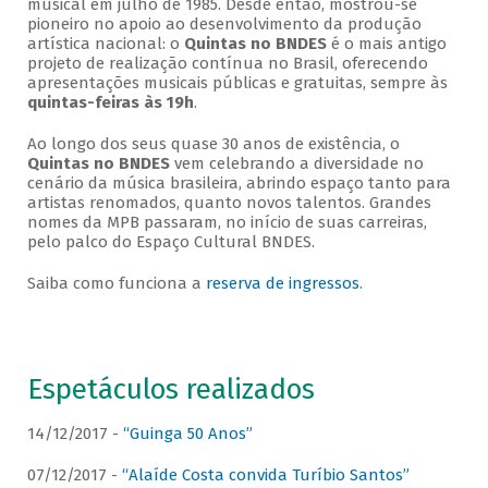
musical em julho de 1985. Desde então, mostrou-se
pioneiro no apoio ao desenvolvimento da produção
artística nacional: o
Quintas no BNDES
é o mais antigo
projeto de realização contínua no Brasil, oferecendo
apresentações musicais públicas e gratuitas, sempre às
quintas-feiras às 19h
.
Ao longo dos seus quase 30 anos de existência, o
Quintas no BNDES
vem celebrando a diversidade no
cenário da música brasileira, abrindo espaço tanto para
artistas renomados, quanto novos talentos. Grandes
nomes da MPB passaram, no início de suas carreiras,
pelo palco do Espaço Cultural BNDES.
Saiba como funciona a
reserva de ingressos
.
Espetáculos realizados
14/12/2017 -
“Guinga 50 Anos”
07/12/2017 -
“Alaíde Costa convida Turíbio Santos”