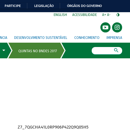
PARTICIPE
LEGISLAÇÃO
ÓRGÃOS DO GOVERNO
⁣
ENGLISH
ACESSIBILIDADE
A+
A-
NCIA
DESENVOLVIMENTO SUSTENTÁVEL
CONHECIMENTO
IMPRENSA
Busca
Z7_7QGCHA41L0RP906P422Q9Q05H5