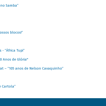
a no Samba”
ossos blocos!”
- “África Tupi”
0 Anos de Glória"
at – “105 anos de Nelson Cavaquinho”
e Cartola”