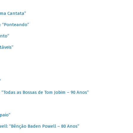
 Uma Cantata”
l: “Ponteando”
ento”
táveis”
”
: “Todas as Bossas de Tom Jobim – 90 Anos”
paio”
ell: “Bênção Baden Powell – 80 Anos”