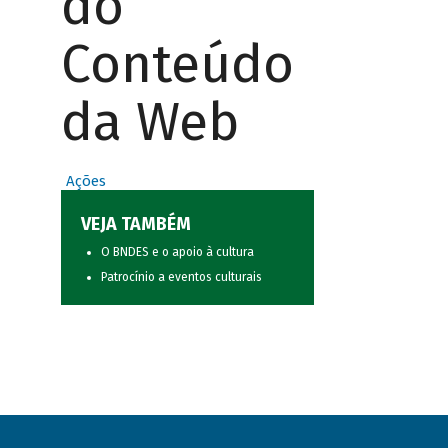
do
Conteúdo
da Web
Ações
VEJA TAMBÉM
O BNDES e o apoio à cultura
Patrocínio a eventos culturais