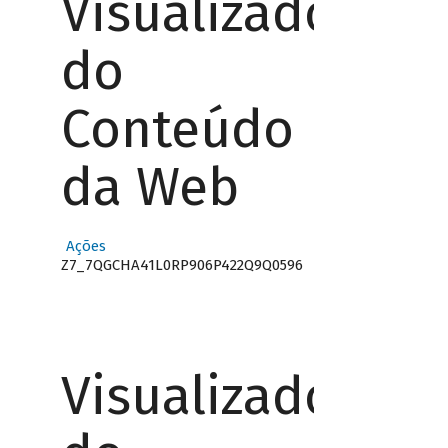
Visualizador
do
Conteúdo
da Web
Ações
Z7_7QGCHA41L0RP906P422Q9Q0596
Visualizador