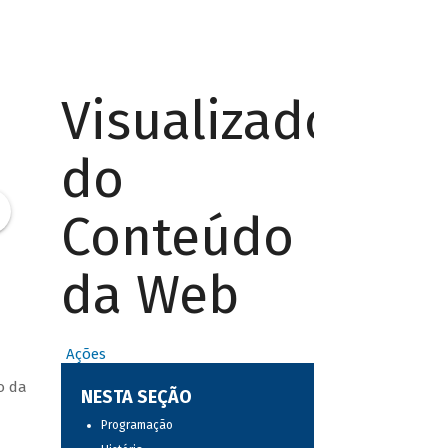
Visualizador
do
Conteúdo
da Web
Ações
o da
NESTA SEÇÃO
Programação