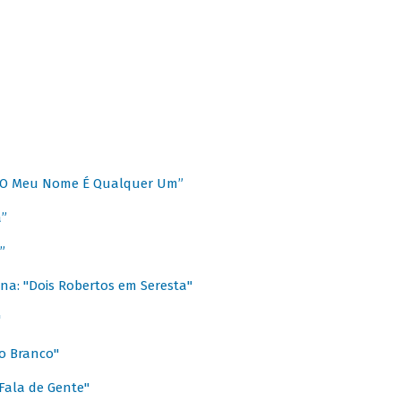
 “O Meu Nome É Qualquer Um”
a”
”
na: "Dois Robertos em Seresta"
"
o Branco"
 Fala de Gente"