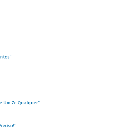
antos”
 de Um Zé Qualquer”
reciso!”