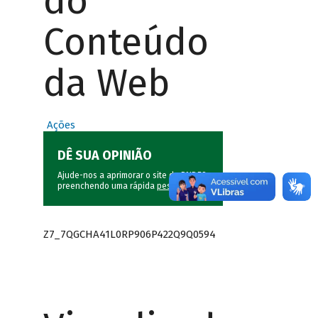
do
Conteúdo
da Web
Ações
DÊ SUA OPINIÃO
Ajude-nos a aprimorar o site do BNDES
preenchendo uma rápida
pesquisa
.
Z7_7QGCHA41L0RP906P422Q9Q0594