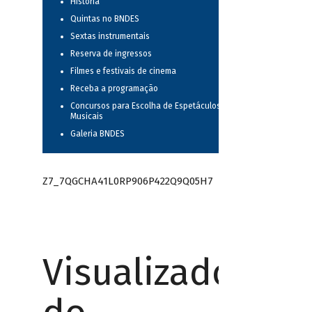
História
Quintas no BNDES
Sextas instrumentais
Reserva de ingressos
Filmes e festivais de cinema
Receba a programação
Concursos para Escolha de Espetáculos
Musicais
Galeria BNDES
Z7_7QGCHA41L0RP906P422Q9Q05H7
Visualizador