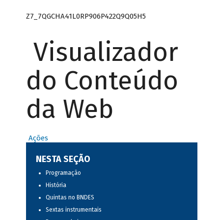
Z7_7QGCHA41L0RP906P422Q9Q05H5
Visualizador
do Conteúdo
da Web
Ações
NESTA SEÇÃO
Programação
História
Quintas no BNDES
Sextas instrumentais