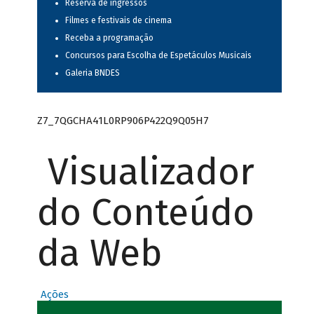
Reserva de ingressos
Filmes e festivais de cinema
Receba a programação
Concursos para Escolha de Espetáculos Musicais
Galeria BNDES
Z7_7QGCHA41L0RP906P422Q9Q05H7
Visualizador
do Conteúdo
da Web
Ações