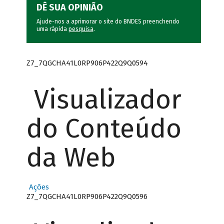
DÊ SUA OPINIÃO
Ajude-nos a aprimorar o site do BNDES preenchendo
uma rápida
pesquisa
.
Z7_7QGCHA41L0RP906P422Q9Q0594
Visualizador
do Conteúdo
da Web
Ações
Z7_7QGCHA41L0RP906P422Q9Q0596