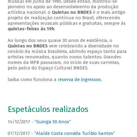
musical em julho de 1985. Desde então, mostrou-se
pioneiro no apoio ao desenvolvimento da produção
artística nacional: o
Quintas no BNDES
é o mais antigo
projeto de realização contínua no Brasil, oferecendo
apresentações musicais públicas e gratuitas, sempre às
quintas-feiras às 19h
.
Ao longo dos seus quase 30 anos de existência, o
Quintas no BNDES
vem celebrando a diversidade no
cenário da música brasileira, abrindo espaço tanto para
artistas renomados, quanto novos talentos. Grandes
nomes da MPB passaram, no início de suas carreiras,
pelo palco do Espaço Cultural BNDES.
Saiba como funciona a
reserva de ingressos
.
Espetáculos realizados
14/12/2017 -
“Guinga 50 Anos”
07/12/2017 -
“Alaíde Costa convida Turíbio Santos”