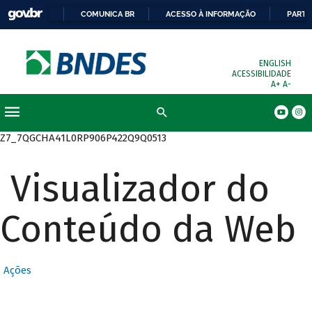
COMUNICA BR
ACESSO À INFORMAÇÃO
PARTI
ENGLISH
ACESSIBILIDADE
A+
A-
Busca
Z7_7QGCHA41L0RP906P422Q9Q0513
Visualizador do
Conteúdo da Web
Ações