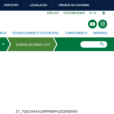
PARTICIPE
LEGISLAÇÃO
ÓRGÃOS DO GOVERNO
⁣
ENGLISH
ACESSIBILIDADE
A+
A-
NCIA
DESENVOLVIMENTO SUSTENTÁVEL
CONHECIMENTO
IMPRENSA
Busca
Z7_7QGCHA41L0RP906P422Q9Q05H5