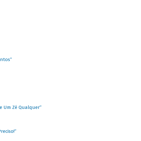
antos”
 de Um Zé Qualquer”
reciso!”