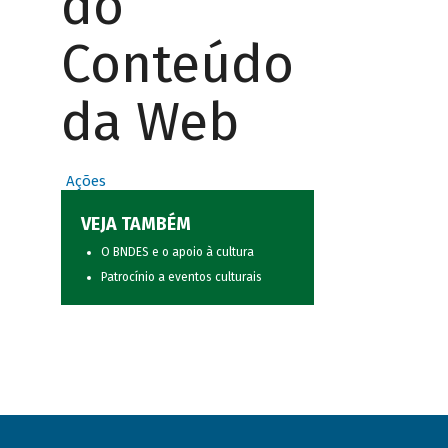
do
Conteúdo
da Web
Ações
VEJA TAMBÉM
O BNDES e o apoio à cultura
Patrocínio a eventos culturais