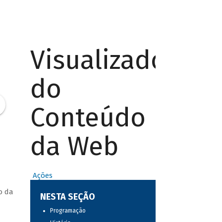
Visualizador
do
Conteúdo
da Web
Ações
o da
NESTA SEÇÃO
Programação