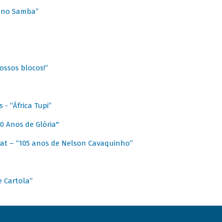
a no Samba”
ossos blocos!”
- “África Tupi”
0 Anos de Glória"
at – “105 anos de Nelson Cavaquinho”
e Cartola”