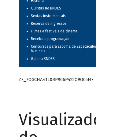
História
Quintas no BNDES
Sextas instrumentais
Reserva de ingressos
Filmes e festivais de cinema
Receba a programação
Concursos para Escolha de Espetáculos
Musicais
Galeria BNDES
Z7_7QGCHA41L0RP906P422Q9Q05H7
Visualizador