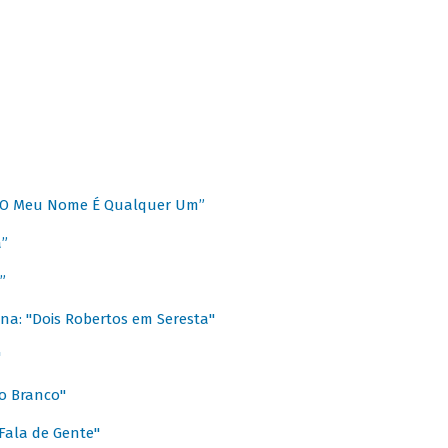
 “O Meu Nome É Qualquer Um”
a”
”
na: "Dois Robertos em Seresta"
"
o Branco"
 Fala de Gente"