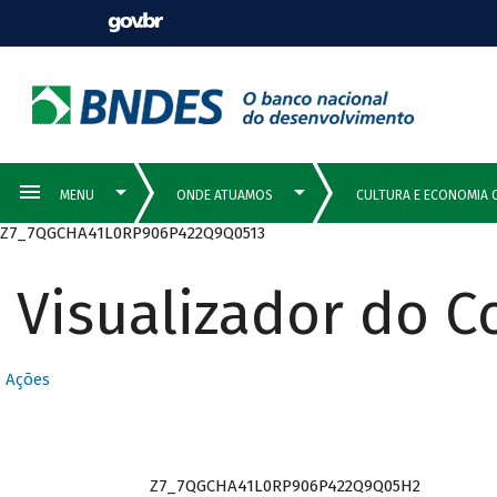
Z7_7QGCHA41L0RP906P422Q9Q0513
Visualizador do 
Ações
Z7_7QGCHA41L0RP906P422Q9Q05H2