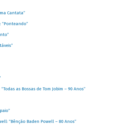
 Uma Cantata”
l: “Ponteando”
ento”
táveis”
”
: “Todas as Bossas de Tom Jobim – 90 Anos”
paio”
ell: “Bênção Baden Powell – 80 Anos”