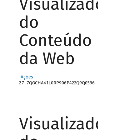
Visualizador
do
Conteúdo
da Web
Ações
Z7_7QGCHA41L0RP906P422Q9Q0596
Visualizador