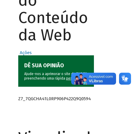
do
Conteúdo
da Web
Ações
DÊ SUA OPINIÃO
Ajude-nos a aprimorar o site do BNDES
preenchendo uma rápida
pesquisa
.
Z7_7QGCHA41L0RP906P422Q9Q0594