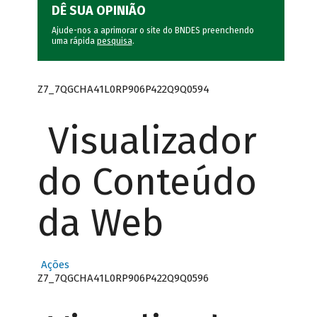
DÊ SUA OPINIÃO
Ajude-nos a aprimorar o site do BNDES preenchendo
uma rápida
pesquisa
.
Z7_7QGCHA41L0RP906P422Q9Q0594
Visualizador
do Conteúdo
da Web
Ações
Z7_7QGCHA41L0RP906P422Q9Q0596