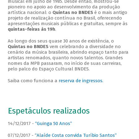
musical em julho de 1985. Desde então, mostrou-se
pioneiro no apoio ao desenvolvimento da produção
artística nacional: o
Quintas no BNDES
é o mais antigo
projeto de realização contínua no Brasil, oferecendo
apresentações musicais públicas e gratuitas, sempre às
quintas-feiras às 19h
.
Ao longo dos seus quase 30 anos de existência, o
Quintas no BNDES
vem celebrando a diversidade no
cenário da música brasileira, abrindo espaço tanto para
artistas renomados, quanto novos talentos. Grandes
nomes da MPB passaram, no início de suas carreiras,
pelo palco do Espaço Cultural BNDES.
Saiba como funciona a
reserva de ingressos
.
Espetáculos realizados
14/12/2017 -
“Guinga 50 Anos”
07/12/2017 -
“Alaíde Costa convida Turíbio Santos”