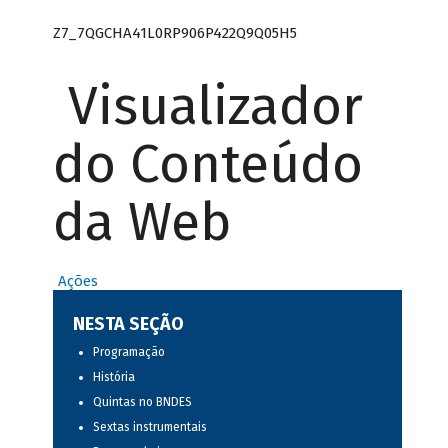
Z7_7QGCHA41L0RP906P422Q9Q05H5
Visualizador
do Conteúdo
da Web
Ações
NESTA SEÇÃO
Programação
História
Quintas no BNDES
Sextas instrumentais