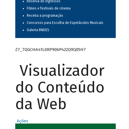
Reserva de ingressos
Filmes e festivais de cinema
Receba a programação
Concursos para Escolha de Espetáculos Musicais
Galeria BNDES
Z7_7QGCHA41L0RP906P422Q9Q05H7
Visualizador
do Conteúdo
da Web
Ações