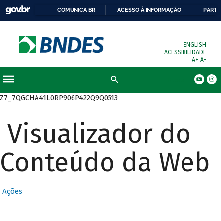
COMUNICA BR
ACESSO À INFORMAÇÃO
PARTI
ENGLISH
ACESSIBILIDADE
A+
A-
Busca
Z7_7QGCHA41L0RP906P422Q9Q0513
Visualizador do
Conteúdo da Web
Ações