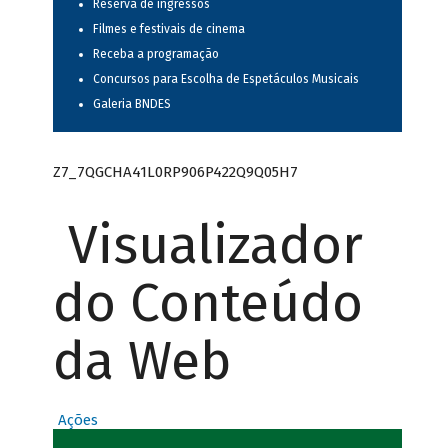
Reserva de ingressos
Filmes e festivais de cinema
Receba a programação
Concursos para Escolha de Espetáculos Musicais
Galeria BNDES
Z7_7QGCHA41L0RP906P422Q9Q05H7
Visualizador
do Conteúdo
da Web
Ações