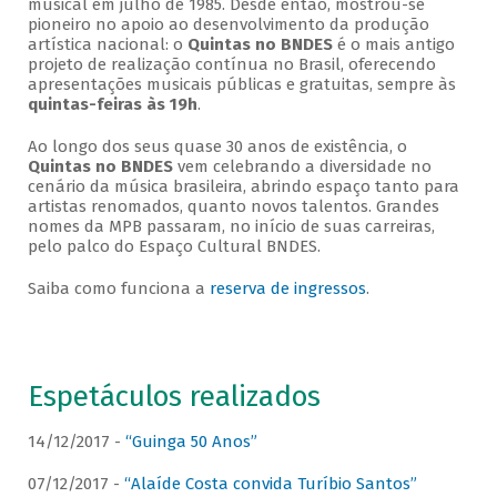
musical em julho de 1985. Desde então, mostrou-se
pioneiro no apoio ao desenvolvimento da produção
artística nacional: o
Quintas no BNDES
é o mais antigo
projeto de realização contínua no Brasil, oferecendo
apresentações musicais públicas e gratuitas, sempre às
quintas-feiras às 19h
.
Ao longo dos seus quase 30 anos de existência, o
Quintas no BNDES
vem celebrando a diversidade no
cenário da música brasileira, abrindo espaço tanto para
artistas renomados, quanto novos talentos. Grandes
nomes da MPB passaram, no início de suas carreiras,
pelo palco do Espaço Cultural BNDES.
Saiba como funciona a
reserva de ingressos
.
Espetáculos realizados
14/12/2017 -
“Guinga 50 Anos”
07/12/2017 -
“Alaíde Costa convida Turíbio Santos”