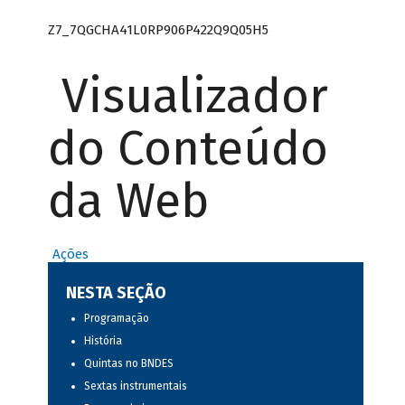
Z7_7QGCHA41L0RP906P422Q9Q05H5
Visualizador
do Conteúdo
da Web
Ações
NESTA SEÇÃO
Programação
História
Quintas no BNDES
Sextas instrumentais