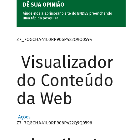
DÊ SUA OPINIÃO
Ajude-nos a aprimorar o site do BNDES preenchendo
uma rápida
pesquisa
.
Z7_7QGCHA41L0RP906P422Q9Q0594
Visualizador
do Conteúdo
da Web
Ações
Z7_7QGCHA41L0RP906P422Q9Q0596