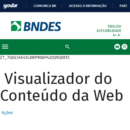
COMUNICA BR
ACESSO À INFORMAÇÃO
PARTI
ENGLISH
ACESSIBILIDADE
A+
A-
Busca
Z7_7QGCHA41L0RP906P422Q9Q0513
Visualizador do
Conteúdo da Web
Ações