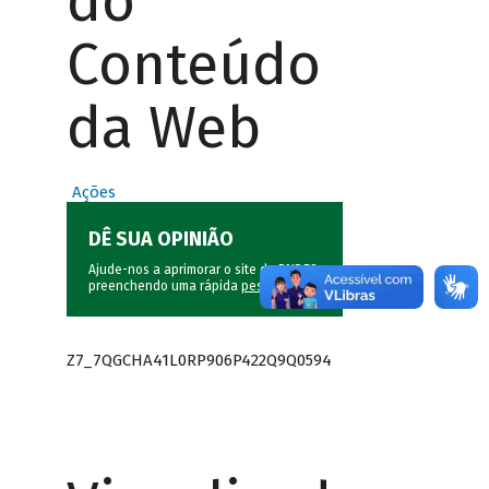
do
Conteúdo
da Web
Ações
DÊ SUA OPINIÃO
Ajude-nos a aprimorar o site do BNDES
preenchendo uma rápida
pesquisa
.
Z7_7QGCHA41L0RP906P422Q9Q0594