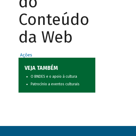
do
Conteúdo
da Web
Ações
VEJA TAMBÉM
O BNDES e o apoio à cultura
Patrocínio a eventos culturais