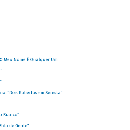
 “O Meu Nome É Qualquer Um”
a”
”
na: "Dois Robertos em Seresta"
"
o Branco"
 Fala de Gente"