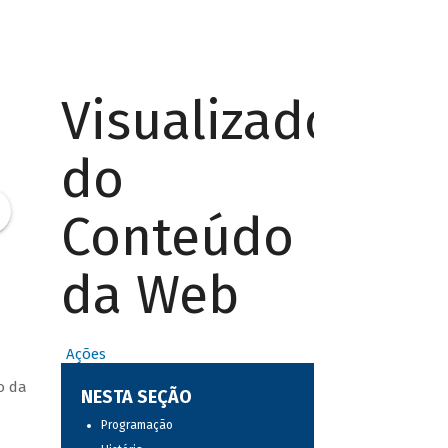
Visualizador
do
Conteúdo
da Web
Ações
o da
NESTA SEÇÃO
Programação