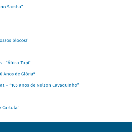
a no Samba”
ossos blocos!”
- “África Tupi”
0 Anos de Glória"
at – “105 anos de Nelson Cavaquinho”
e Cartola”