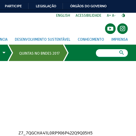
PARTICIPE
LEGISLAÇÃO
ÓRGÃOS DO GOVERNO
⁣
ENGLISH
ACESSIBILIDADE
A+
A-
NCIA
DESENVOLVIMENTO SUSTENTÁVEL
CONHECIMENTO
IMPRENSA
Busca
Z7_7QGCHA41L0RP906P422Q9Q05H5