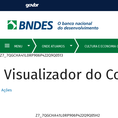
Z7_7QGCHA41L0RP906P422Q9Q0513
Visualizador do 
Ações
Z7_7QGCHA41L0RP906P422Q9Q05H2