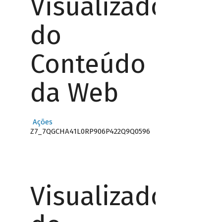
Visualizador
do
Conteúdo
da Web
Ações
Z7_7QGCHA41L0RP906P422Q9Q0596
Visualizador