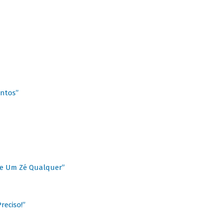
antos”
 de Um Zé Qualquer”
reciso!”