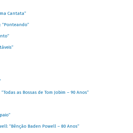
 Uma Cantata”
l: “Ponteando”
ento”
táveis”
”
: “Todas as Bossas de Tom Jobim – 90 Anos”
paio”
ell: “Bênção Baden Powell – 80 Anos”