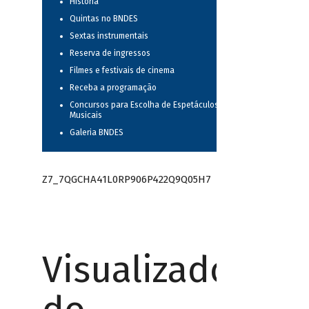
História
Quintas no BNDES
Sextas instrumentais
Reserva de ingressos
Filmes e festivais de cinema
Receba a programação
Concursos para Escolha de Espetáculos
Musicais
Galeria BNDES
Z7_7QGCHA41L0RP906P422Q9Q05H7
Visualizador