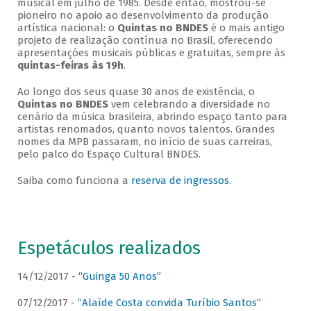
musical em julho de 1985. Desde então, mostrou-se
pioneiro no apoio ao desenvolvimento da produção
artística nacional: o
Quintas no BNDES
é o mais antigo
projeto de realização contínua no Brasil, oferecendo
apresentações musicais públicas e gratuitas, sempre às
quintas-feiras às 19h
.
Ao longo dos seus quase 30 anos de existência, o
Quintas no BNDES
vem celebrando a diversidade no
cenário da música brasileira, abrindo espaço tanto para
artistas renomados, quanto novos talentos. Grandes
nomes da MPB passaram, no início de suas carreiras,
pelo palco do Espaço Cultural BNDES.
Saiba como funciona a
reserva de ingressos
.
Espetáculos realizados
14/12/2017 -
“Guinga 50 Anos”
07/12/2017 -
“Alaíde Costa convida Turíbio Santos”