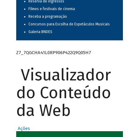
Reserva de ingressos
Filmes e festivais de cinema
Receba a programação
Concursos para Escolha de Espetáculos Musicais
Galeria BNDES
Z7_7QGCHA41L0RP906P422Q9Q05H7
Visualizador
do Conteúdo
da Web
Ações