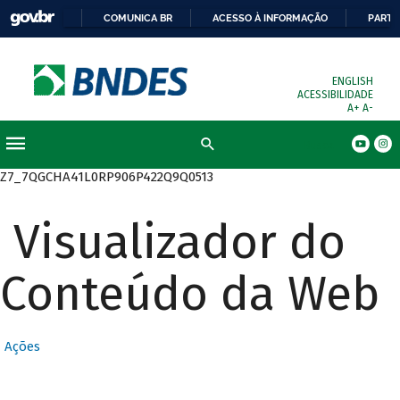
COMUNICA BR
ACESSO À INFORMAÇÃO
PARTI
ENGLISH
ACESSIBILIDADE
A+
A-
Busca
Z7_7QGCHA41L0RP906P422Q9Q0513
Visualizador do
Conteúdo da Web
Ações