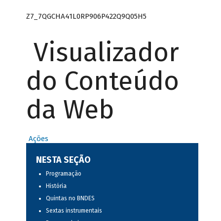
Z7_7QGCHA41L0RP906P422Q9Q05H5
Visualizador
do Conteúdo
da Web
Ações
NESTA SEÇÃO
Programação
História
Quintas no BNDES
Sextas instrumentais