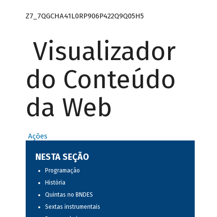
Z7_7QGCHA41L0RP906P422Q9Q05H5
Visualizador
do Conteúdo
da Web
Ações
NESTA SEÇÃO
Programação
História
Quintas no BNDES
Sextas instrumentais