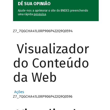
DÊ SUA OPINIÃO
Ajude-nos a aprimorar o site do BNDES preenchendo
uma rápida
pesquisa
.
Z7_7QGCHA41L0RP906P422Q9Q0594
Visualizador
do Conteúdo
da Web
Ações
Z7_7QGCHA41L0RP906P422Q9Q0596