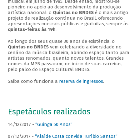
musical em julho de 1985. Desde então, mostrou-se
pioneiro no apoio ao desenvolvimento da produção
artística nacional: o
Quintas no BNDES
é o mais antigo
projeto de realização contínua no Brasil, oferecendo
apresentações musicais públicas e gratuitas, sempre às
quintas-feiras às 19h
.
Ao longo dos seus quase 30 anos de existência, o
Quintas no BNDES
vem celebrando a diversidade no
cenário da música brasileira, abrindo espaço tanto para
artistas renomados, quanto novos talentos. Grandes
nomes da MPB passaram, no início de suas carreiras,
pelo palco do Espaço Cultural BNDES.
Saiba como funciona a
reserva de ingressos
.
Espetáculos realizados
14/12/2017 -
“Guinga 50 Anos”
07/12/2017 -
“Alaíde Costa convida Turíbio Santos”