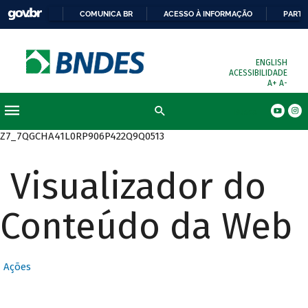
COMUNICA BR
ACESSO À INFORMAÇÃO
PARTI
ENGLISH
ACESSIBILIDADE
A+
A-
Busca
Z7_7QGCHA41L0RP906P422Q9Q0513
Visualizador do
Conteúdo da Web
Ações