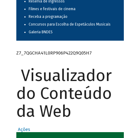
Reserva de ingressos
Filmes e festivais de cinema
Receba a programação
Concursos para Escolha de Espetáculos Musicais
Galeria BNDES
Z7_7QGCHA41L0RP906P422Q9Q05H7
Visualizador
do Conteúdo
da Web
Ações