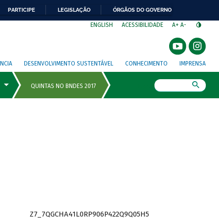
PARTICIPE
LEGISLAÇÃO
ÓRGÃOS DO GOVERNO
⁣
ENGLISH
ACESSIBILIDADE
A+
A-
NCIA
DESENVOLVIMENTO SUSTENTÁVEL
CONHECIMENTO
IMPRENSA
Busca
Z7_7QGCHA41L0RP906P422Q9Q05H5