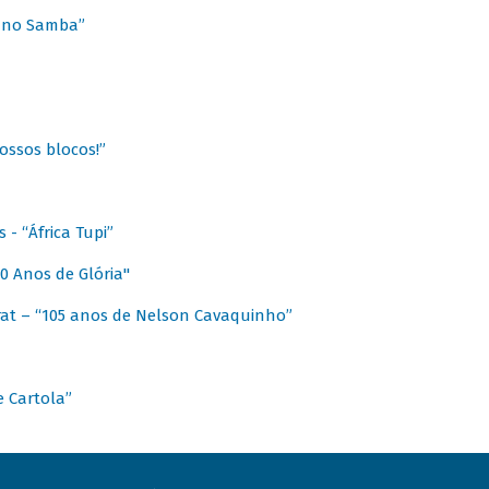
a no Samba”
ossos blocos!”
- “África Tupi”
0 Anos de Glória"
at – “105 anos de Nelson Cavaquinho”
e Cartola”