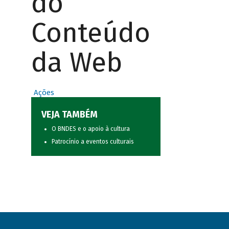
do
Conteúdo
da Web
Ações
VEJA TAMBÉM
O BNDES e o apoio à cultura
Patrocínio a eventos culturais