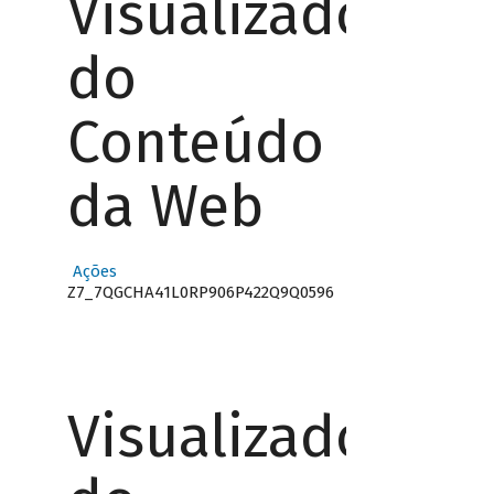
Visualizador
do
Conteúdo
da Web
Ações
Z7_7QGCHA41L0RP906P422Q9Q0596
Visualizador