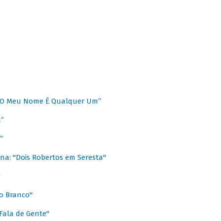
 “O Meu Nome É Qualquer Um”
a”
”
na: "Dois Robertos em Seresta"
"
o Branco"
 Fala de Gente"