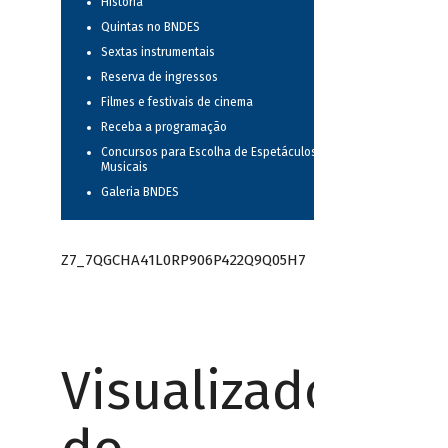
História
Quintas no BNDES
Sextas instrumentais
Reserva de ingressos
Filmes e festivais de cinema
Receba a programação
Concursos para Escolha de Espetáculos
Musicais
Galeria BNDES
Z7_7QGCHA41L0RP906P422Q9Q05H7
Visualizador