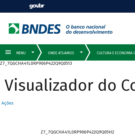
Z7_7QGCHA41L0RP906P422Q9Q0513
Visualizador do 
Ações
Z7_7QGCHA41L0RP906P422Q9Q05H2