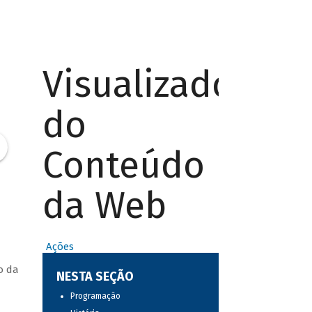
Visualizador
do
Conteúdo
da Web
Ações
o da
NESTA SEÇÃO
Programação