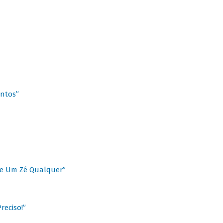
antos”
 de Um Zé Qualquer”
reciso!”