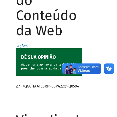
do
Conteúdo
da Web
Ações
DÊ SUA OPINIÃO
Ajude-nos a aprimorar o site do BNDES
preenchendo uma rápida
pesquisa
.
Z7_7QGCHA41L0RP906P422Q9Q0594