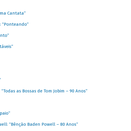
 Uma Cantata”
l: “Ponteando”
ento”
táveis”
”
: “Todas as Bossas de Tom Jobim – 90 Anos”
paio”
ell: “Bênção Baden Powell – 80 Anos”