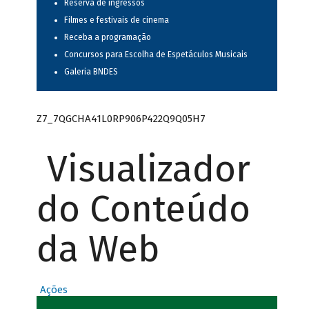
Reserva de ingressos
Filmes e festivais de cinema
Receba a programação
Concursos para Escolha de Espetáculos Musicais
Galeria BNDES
Z7_7QGCHA41L0RP906P422Q9Q05H7
Visualizador
do Conteúdo
da Web
Ações