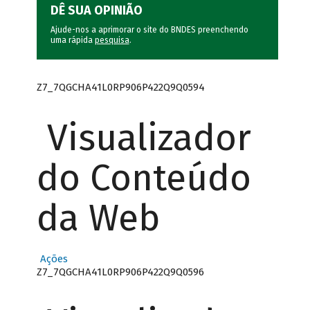
DÊ SUA OPINIÃO
Ajude-nos a aprimorar o site do BNDES preenchendo
uma rápida
pesquisa
.
Z7_7QGCHA41L0RP906P422Q9Q0594
Visualizador
do Conteúdo
da Web
Ações
Z7_7QGCHA41L0RP906P422Q9Q0596