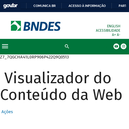
COMUNICA BR
ACESSO À INFORMAÇÃO
PARTI
ENGLISH
ACESSIBILIDADE
A+
A-
Busca
Z7_7QGCHA41L0RP906P422Q9Q0513
Visualizador do
Conteúdo da Web
Ações