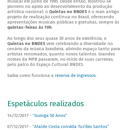
musical em julho de 1985. Desde então, mostrou-se
pioneiro no apoio ao desenvolvimento da produção
artística nacional: o
Quintas no BNDES
é o mais antigo
projeto de realização contínua no Brasil, oferecendo
apresentações musicais públicas e gratuitas, sempre às
quintas-feiras às 19h
.
Ao longo dos seus quase 30 anos de existência, o
Quintas no BNDES
vem celebrando a diversidade no
cenário da música brasileira, abrindo espaço tanto para
artistas renomados, quanto novos talentos. Grandes
nomes da MPB passaram, no início de suas carreiras,
pelo palco do Espaço Cultural BNDES.
Saiba como funciona a
reserva de ingressos
.
Espetáculos realizados
14/12/2017 -
“Guinga 50 Anos”
07/12/2017 -
“Alaíde Costa convida Turíbio Santos”