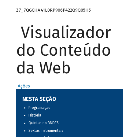
Z7_7QGCHA41L0RP906P422Q9Q05H5
Visualizador
do Conteúdo
da Web
Ações
NESTA SEÇÃO
Programação
História
Quintas no BNDES
Sextas instrumentais