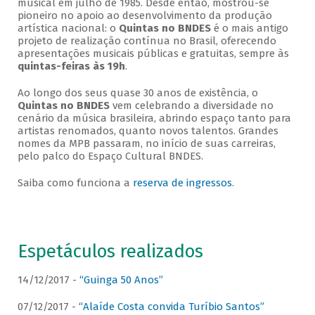
musical em julho de 1985. Desde então, mostrou-se
pioneiro no apoio ao desenvolvimento da produção
artística nacional: o
Quintas no BNDES
é o mais antigo
projeto de realização contínua no Brasil, oferecendo
apresentações musicais públicas e gratuitas, sempre às
quintas-feiras às 19h
.
Ao longo dos seus quase 30 anos de existência, o
Quintas no BNDES
vem celebrando a diversidade no
cenário da música brasileira, abrindo espaço tanto para
artistas renomados, quanto novos talentos. Grandes
nomes da MPB passaram, no início de suas carreiras,
pelo palco do Espaço Cultural BNDES.
Saiba como funciona a
reserva de ingressos
.
Espetáculos realizados
14/12/2017 -
“Guinga 50 Anos”
07/12/2017 -
“Alaíde Costa convida Turíbio Santos”