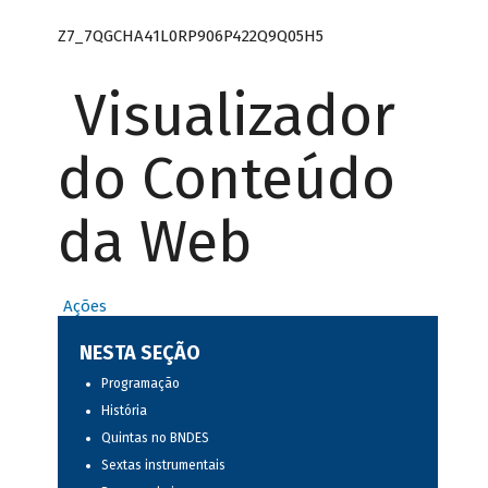
Z7_7QGCHA41L0RP906P422Q9Q05H5
Visualizador
do Conteúdo
da Web
Ações
NESTA SEÇÃO
Programação
História
Quintas no BNDES
Sextas instrumentais