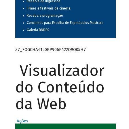
Reserva de ingressos
Filmes e festivais de cinema
Receba a programação
Concursos para Escolha de Espetáculos Musicais
Galeria BNDES
Z7_7QGCHA41L0RP906P422Q9Q05H7
Visualizador
do Conteúdo
da Web
Ações