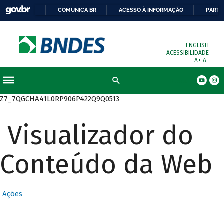
COMUNICA BR
ACESSO À INFORMAÇÃO
PARTI
ENGLISH
ACESSIBILIDADE
A+
A-
Busca
Z7_7QGCHA41L0RP906P422Q9Q0513
Visualizador do
Conteúdo da Web
Ações