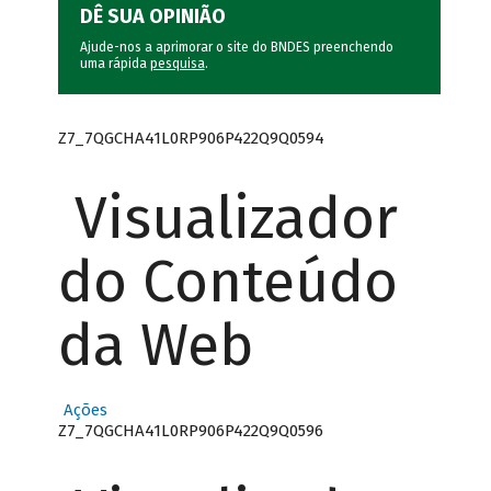
DÊ SUA OPINIÃO
Ajude-nos a aprimorar o site do BNDES preenchendo
uma rápida
pesquisa
.
Z7_7QGCHA41L0RP906P422Q9Q0594
Visualizador
do Conteúdo
da Web
Ações
Z7_7QGCHA41L0RP906P422Q9Q0596