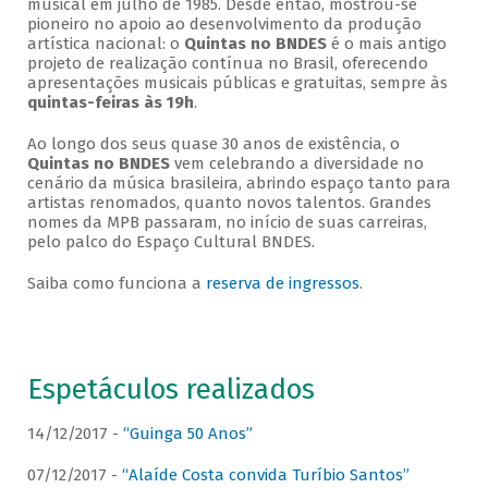
musical em julho de 1985. Desde então, mostrou-se
pioneiro no apoio ao desenvolvimento da produção
artística nacional: o
Quintas no BNDES
é o mais antigo
projeto de realização contínua no Brasil, oferecendo
apresentações musicais públicas e gratuitas, sempre às
quintas-feiras às 19h
.
Ao longo dos seus quase 30 anos de existência, o
Quintas no BNDES
vem celebrando a diversidade no
cenário da música brasileira, abrindo espaço tanto para
artistas renomados, quanto novos talentos. Grandes
nomes da MPB passaram, no início de suas carreiras,
pelo palco do Espaço Cultural BNDES.
Saiba como funciona a
reserva de ingressos
.
Espetáculos realizados
14/12/2017 -
“Guinga 50 Anos”
07/12/2017 -
“Alaíde Costa convida Turíbio Santos”