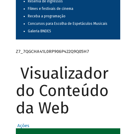
Reserva de ingressos
Filmes e festivais de cinema
Receba a programação
Concursos para Escolha de Espetáculos Musicais
Galeria BNDES
Z7_7QGCHA41L0RP906P422Q9Q05H7
Visualizador
do Conteúdo
da Web
Ações