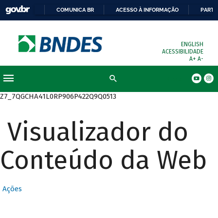
COMUNICA BR
ACESSO À INFORMAÇÃO
PARTI
ENGLISH
ACESSIBILIDADE
A+
A-
Busca
Z7_7QGCHA41L0RP906P422Q9Q0513
Visualizador do
Conteúdo da Web
Ações