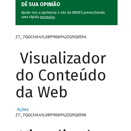
DÊ SUA OPINIÃO
Ajude-nos a aprimorar o site do BNDES preenchendo
uma rápida
pesquisa
.
Z7_7QGCHA41L0RP906P422Q9Q0594
Visualizador
do Conteúdo
da Web
Ações
Z7_7QGCHA41L0RP906P422Q9Q0596