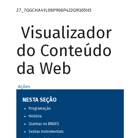
Z7_7QGCHA41L0RP906P422Q9Q05H5
Visualizador
do Conteúdo
da Web
Ações
NESTA SEÇÃO
Programação
História
Quintas no BNDES
Sextas instrumentais