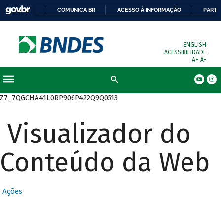
COMUNICA BR
ACESSO À INFORMAÇÃO
PARTI
ENGLISH
ACESSIBILIDADE
A+
A-
Busca
Z7_7QGCHA41L0RP906P422Q9Q0513
Visualizador do
Conteúdo da Web
Ações