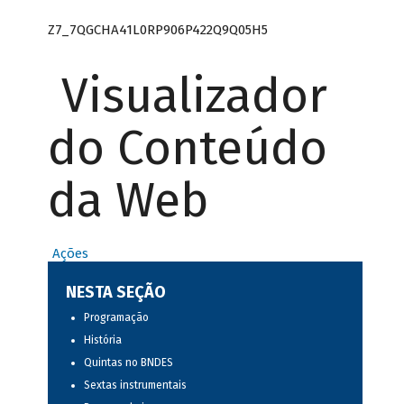
Z7_7QGCHA41L0RP906P422Q9Q05H5
Visualizador
do Conteúdo
da Web
Ações
NESTA SEÇÃO
Programação
História
Quintas no BNDES
Sextas instrumentais