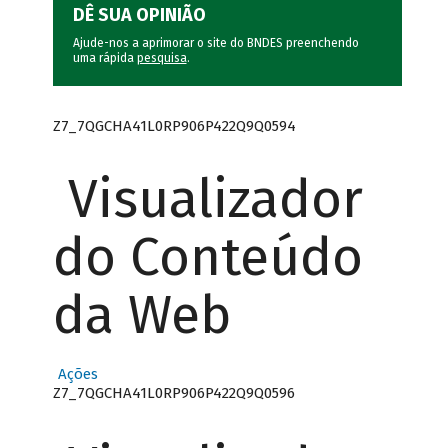
DÊ SUA OPINIÃO
Ajude-nos a aprimorar o site do BNDES preenchendo
uma rápida
pesquisa
.
Z7_7QGCHA41L0RP906P422Q9Q0594
Visualizador
do Conteúdo
da Web
Ações
Z7_7QGCHA41L0RP906P422Q9Q0596