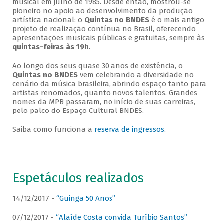
musical em julho de 1985. Desde então, mostrou-se
pioneiro no apoio ao desenvolvimento da produção
artística nacional: o
Quintas no BNDES
é o mais antigo
projeto de realização contínua no Brasil, oferecendo
apresentações musicais públicas e gratuitas, sempre às
quintas-feiras às 19h
.
Ao longo dos seus quase 30 anos de existência, o
Quintas no BNDES
vem celebrando a diversidade no
cenário da música brasileira, abrindo espaço tanto para
artistas renomados, quanto novos talentos. Grandes
nomes da MPB passaram, no início de suas carreiras,
pelo palco do Espaço Cultural BNDES.
Saiba como funciona a
reserva de ingressos
.
Espetáculos realizados
14/12/2017 -
“Guinga 50 Anos”
07/12/2017 -
“Alaíde Costa convida Turíbio Santos”