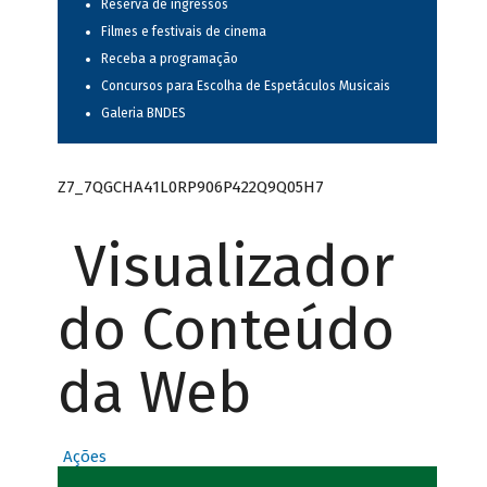
Reserva de ingressos
Filmes e festivais de cinema
Receba a programação
Concursos para Escolha de Espetáculos Musicais
Galeria BNDES
Z7_7QGCHA41L0RP906P422Q9Q05H7
Visualizador
do Conteúdo
da Web
Ações