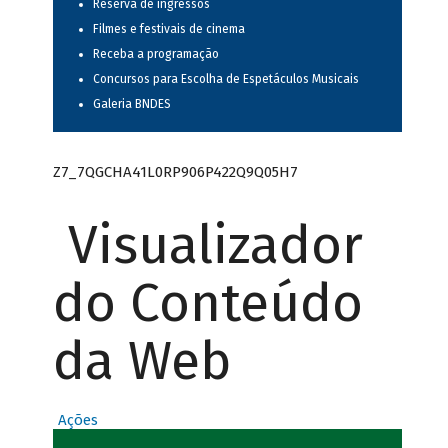
Reserva de ingressos
Filmes e festivais de cinema
Receba a programação
Concursos para Escolha de Espetáculos Musicais
Galeria BNDES
Z7_7QGCHA41L0RP906P422Q9Q05H7
Visualizador
do Conteúdo
da Web
Ações