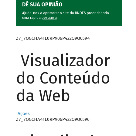
DÊ SUA OPINIÃO
Ajude-nos a aprimorar o site do BNDES preenchendo
uma rápida
pesquisa
.
Z7_7QGCHA41L0RP906P422Q9Q0594
Visualizador
do Conteúdo
da Web
Ações
Z7_7QGCHA41L0RP906P422Q9Q0596