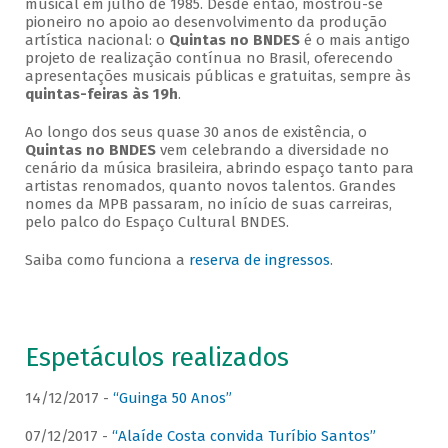
musical em julho de 1985. Desde então, mostrou-se
pioneiro no apoio ao desenvolvimento da produção
artística nacional: o
Quintas no BNDES
é o mais antigo
projeto de realização contínua no Brasil, oferecendo
apresentações musicais públicas e gratuitas, sempre às
quintas-feiras às 19h
.
Ao longo dos seus quase 30 anos de existência, o
Quintas no BNDES
vem celebrando a diversidade no
cenário da música brasileira, abrindo espaço tanto para
artistas renomados, quanto novos talentos. Grandes
nomes da MPB passaram, no início de suas carreiras,
pelo palco do Espaço Cultural BNDES.
Saiba como funciona a
reserva de ingressos
.
Espetáculos realizados
14/12/2017 -
“Guinga 50 Anos”
07/12/2017 -
“Alaíde Costa convida Turíbio Santos”