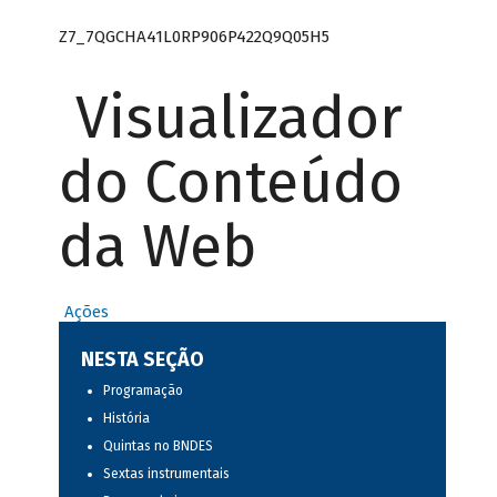
Z7_7QGCHA41L0RP906P422Q9Q05H5
Visualizador
do Conteúdo
da Web
Ações
NESTA SEÇÃO
Programação
História
Quintas no BNDES
Sextas instrumentais