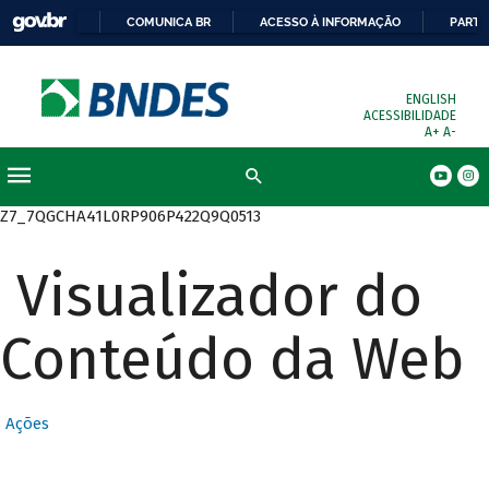
COMUNICA BR
ACESSO À INFORMAÇÃO
PARTI
ENGLISH
ACESSIBILIDADE
A+
A-
Busca
Z7_7QGCHA41L0RP906P422Q9Q0513
Visualizador do
Conteúdo da Web
Ações