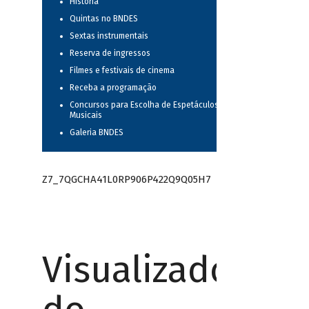
História
Quintas no BNDES
Sextas instrumentais
Reserva de ingressos
Filmes e festivais de cinema
Receba a programação
Concursos para Escolha de Espetáculos
Musicais
Galeria BNDES
Z7_7QGCHA41L0RP906P422Q9Q05H7
Visualizador