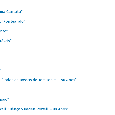
 Uma Cantata”
l: “Ponteando”
ento”
táveis”
”
: “Todas as Bossas de Tom Jobim – 90 Anos”
paio”
ell: “Bênção Baden Powell – 80 Anos”