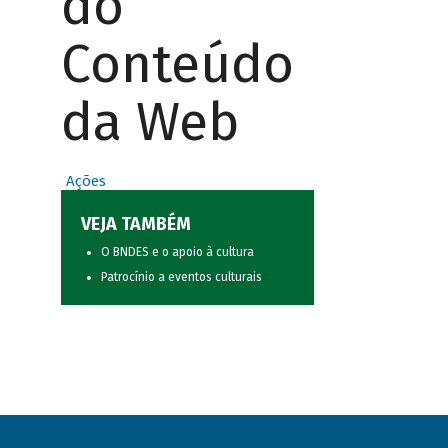
do
Conteúdo
da Web
Ações
VEJA TAMBÉM
O BNDES e o apoio à cultura
Patrocínio a eventos culturais