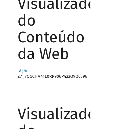
Visualizador
do
Conteúdo
da Web
Ações
Z7_7QGCHA41L0RP906P422Q9Q0596
Visualizador