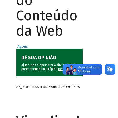
do
Conteúdo
da Web
Ações
DÊ SUA OPINIÃO
Ajude-nos a aprimorar o site do BNDES
preenchendo uma rápida
pesquisa
.
Z7_7QGCHA41L0RP906P422Q9Q0594