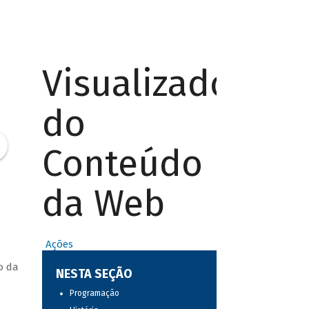
Visualizador
do
Conteúdo
da Web
Ações
o da
NESTA SEÇÃO
Programação