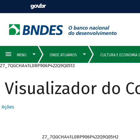
Z7_7QGCHA41L0RP906P422Q9Q0513
Visualizador do 
Ações
Z7_7QGCHA41L0RP906P422Q9Q05H2