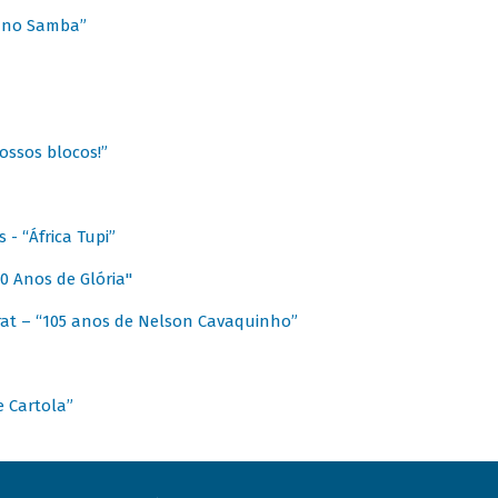
a no Samba”
ossos blocos!”
- “África Tupi”
0 Anos de Glória"
at – “105 anos de Nelson Cavaquinho”
e Cartola”