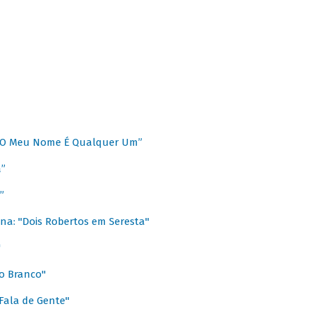
 “O Meu Nome É Qualquer Um”
a”
”
na: "Dois Robertos em Seresta"
"
o Branco"
 Fala de Gente"