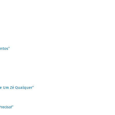
antos”
 de Um Zé Qualquer”
reciso!”