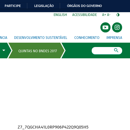
PARTICIPE
LEGISLAÇÃO
ÓRGÃOS DO GOVERNO
⁣
ENGLISH
ACESSIBILIDADE
A+
A-
NCIA
DESENVOLVIMENTO SUSTENTÁVEL
CONHECIMENTO
IMPRENSA
Busca
Z7_7QGCHA41L0RP906P422Q9Q05H5