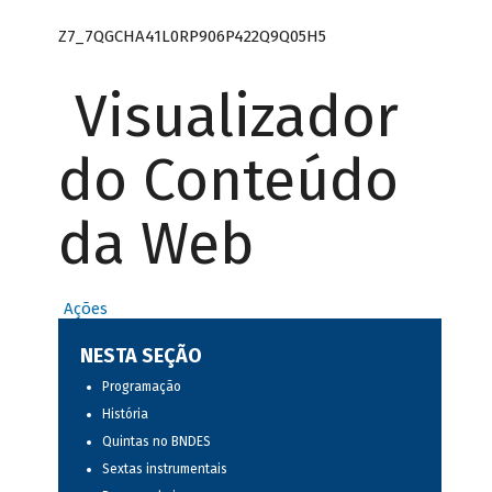
Z7_7QGCHA41L0RP906P422Q9Q05H5
Visualizador
do Conteúdo
da Web
Ações
NESTA SEÇÃO
Programação
História
Quintas no BNDES
Sextas instrumentais