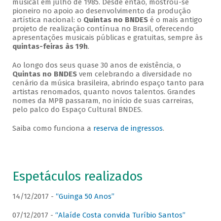
musical em julho de 1985. Desde então, mostrou-se
pioneiro no apoio ao desenvolvimento da produção
artística nacional: o
Quintas no BNDES
é o mais antigo
projeto de realização contínua no Brasil, oferecendo
apresentações musicais públicas e gratuitas, sempre às
quintas-feiras às 19h
.
Ao longo dos seus quase 30 anos de existência, o
Quintas no BNDES
vem celebrando a diversidade no
cenário da música brasileira, abrindo espaço tanto para
artistas renomados, quanto novos talentos. Grandes
nomes da MPB passaram, no início de suas carreiras,
pelo palco do Espaço Cultural BNDES.
Saiba como funciona a
reserva de ingressos
.
Espetáculos realizados
14/12/2017 -
“Guinga 50 Anos”
07/12/2017 -
“Alaíde Costa convida Turíbio Santos”