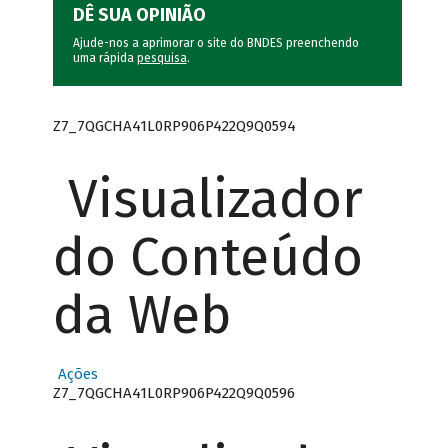
DÊ SUA OPINIÃO
Ajude-nos a aprimorar o site do BNDES preenchendo
uma rápida
pesquisa
.
Z7_7QGCHA41L0RP906P422Q9Q0594
Visualizador
do Conteúdo
da Web
Ações
Z7_7QGCHA41L0RP906P422Q9Q0596