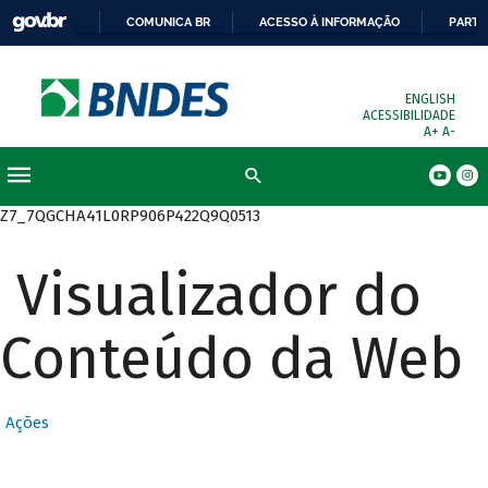
COMUNICA BR
ACESSO À INFORMAÇÃO
PARTI
ENGLISH
ACESSIBILIDADE
A+
A-
Busca
Z7_7QGCHA41L0RP906P422Q9Q0513
Visualizador do
Conteúdo da Web
Ações