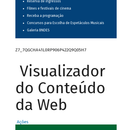
Reserva de ingressos
Filmes e festivais de cinema
Receba a programação
Concursos para Escolha de Espetáculos Musicais
Galeria BNDES
Z7_7QGCHA41L0RP906P422Q9Q05H7
Visualizador
do Conteúdo
da Web
Ações