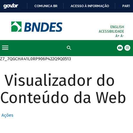
COMUNICA BR
ACESSO À INFORMAÇÃO
PARTI
ENGLISH
ACESSIBILIDADE
A+
A-
Busca
Z7_7QGCHA41L0RP906P422Q9Q0513
Visualizador do
Conteúdo da Web
Ações