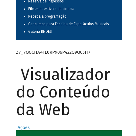
Reserva de ingressos
Filmes e festivais de cinema
Receba a programação
Concursos para Escolha de Espetáculos Musicais
Galeria BNDES
Z7_7QGCHA41L0RP906P422Q9Q05H7
Visualizador
do Conteúdo
da Web
Ações