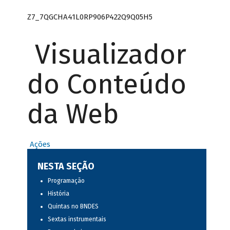
Z7_7QGCHA41L0RP906P422Q9Q05H5
Visualizador
do Conteúdo
da Web
Ações
NESTA SEÇÃO
Programação
História
Quintas no BNDES
Sextas instrumentais