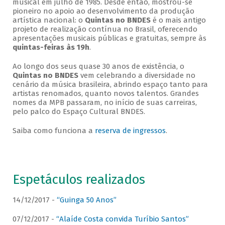
musical em julho de 1985. Desde então, mostrou-se
pioneiro no apoio ao desenvolvimento da produção
artística nacional: o
Quintas no BNDES
é o mais antigo
projeto de realização contínua no Brasil, oferecendo
apresentações musicais públicas e gratuitas, sempre às
quintas-feiras às 19h
.
Ao longo dos seus quase 30 anos de existência, o
Quintas no BNDES
vem celebrando a diversidade no
cenário da música brasileira, abrindo espaço tanto para
artistas renomados, quanto novos talentos. Grandes
nomes da MPB passaram, no início de suas carreiras,
pelo palco do Espaço Cultural BNDES.
Saiba como funciona a
reserva de ingressos
.
Espetáculos realizados
14/12/2017 -
“Guinga 50 Anos”
07/12/2017 -
“Alaíde Costa convida Turíbio Santos”