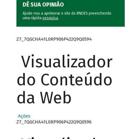
DÊ SUA OPINIÃO
Ajude-nos a aprimorar o site do BNDES preenchendo
uma rápida
pesquisa
.
Z7_7QGCHA41L0RP906P422Q9Q0594
Visualizador
do Conteúdo
da Web
Ações
Z7_7QGCHA41L0RP906P422Q9Q0596