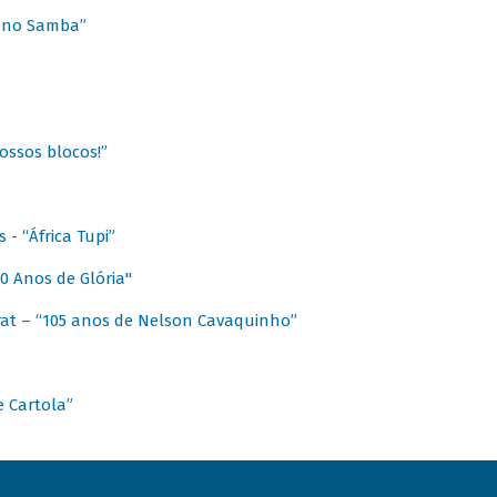
a no Samba”
ossos blocos!”
- “África Tupi”
0 Anos de Glória"
at – “105 anos de Nelson Cavaquinho”
e Cartola”