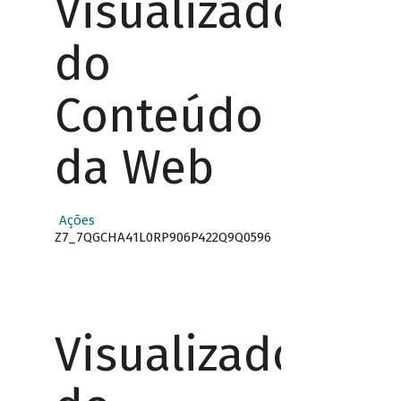
Visualizador
do
Conteúdo
da Web
Ações
Z7_7QGCHA41L0RP906P422Q9Q0596
Visualizador