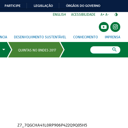
PARTICIPE
LEGISLAÇÃO
ÓRGÃOS DO GOVERNO
⁣
ENGLISH
ACESSIBILIDADE
A+
A-
NCIA
DESENVOLVIMENTO SUSTENTÁVEL
CONHECIMENTO
IMPRENSA
Busca
Z7_7QGCHA41L0RP906P422Q9Q05H5