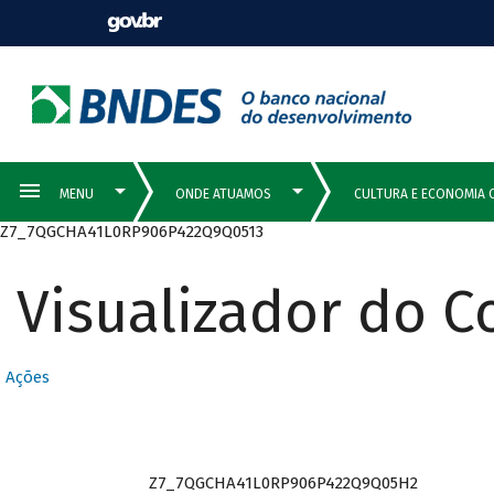
Z7_7QGCHA41L0RP906P422Q9Q0513
Visualizador do 
Ações
Z7_7QGCHA41L0RP906P422Q9Q05H2