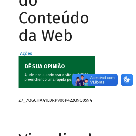
do
Conteúdo
da Web
Ações
DÊ SUA OPINIÃO
Ajude-nos a aprimorar o site do BNDES
preenchendo uma rápida
pesquisa
.
Z7_7QGCHA41L0RP906P422Q9Q0594