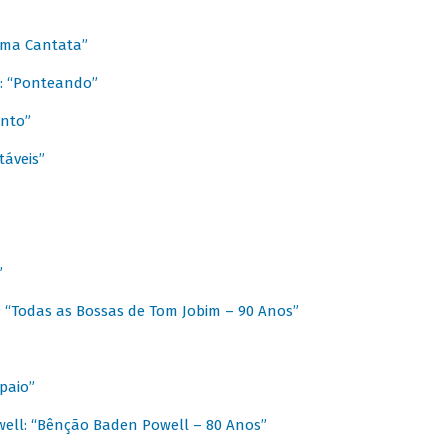
 Uma Cantata”
l: “Ponteando”
ento”
táveis”
”
: “Todas as Bossas de Tom Jobim – 90 Anos”
paio”
ell: “Bênção Baden Powell – 80 Anos”