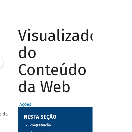
Visualizador
do
Conteúdo
da Web
Ações
o da
NESTA SEÇÃO
Programação