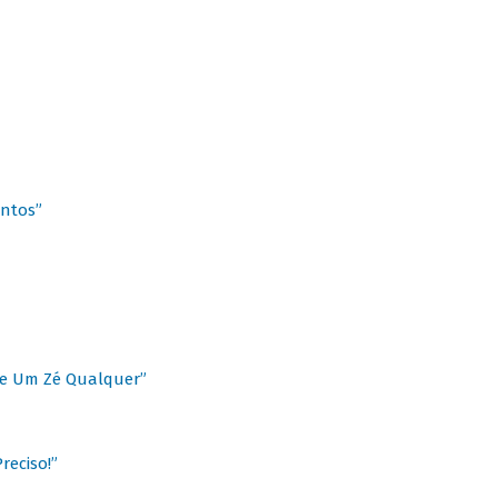
antos”
 de Um Zé Qualquer”
reciso!”