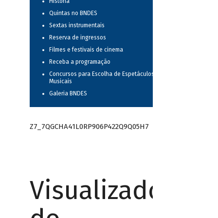
História
Quintas no BNDES
Sextas instrumentais
Reserva de ingressos
Filmes e festivais de cinema
Receba a programação
Concursos para Escolha de Espetáculos
Musicais
Galeria BNDES
Z7_7QGCHA41L0RP906P422Q9Q05H7
Visualizador