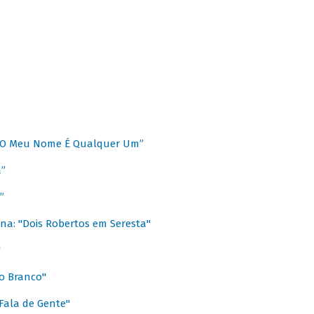
 “O Meu Nome É Qualquer Um”
a”
”
na: "Dois Robertos em Seresta"
"
o Branco"
 Fala de Gente"