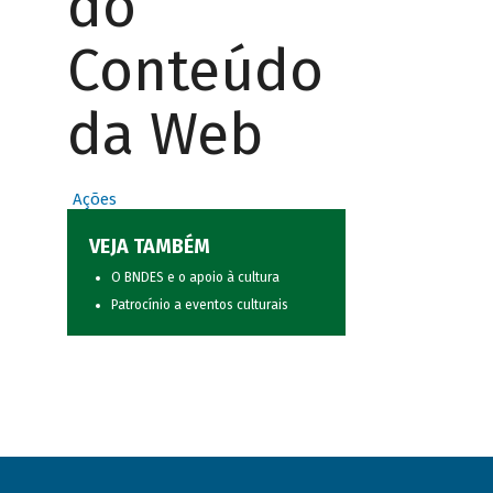
do
Conteúdo
da Web
Ações
VEJA TAMBÉM
O BNDES e o apoio à cultura
Patrocínio a eventos culturais