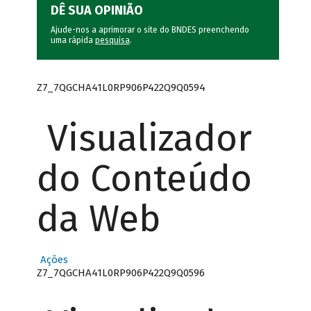
DÊ SUA OPINIÃO
Ajude-nos a aprimorar o site do BNDES preenchendo
uma rápida
pesquisa
.
Z7_7QGCHA41L0RP906P422Q9Q0594
Visualizador
do Conteúdo
da Web
Ações
Z7_7QGCHA41L0RP906P422Q9Q0596