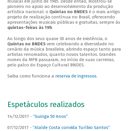
musical em julho de 1985. Desde então, mostrou-se
pioneiro no apoio ao desenvolvimento da produção
artística nacional: o
Quintas no BNDES
é o mais antigo
projeto de realização contínua no Brasil, oferecendo
apresentações musicais públicas e gratuitas, sempre às
quintas-feiras às 19h
.
Ao longo dos seus quase 30 anos de existência, o
Quintas no BNDES
vem celebrando a diversidade no
cenário da música brasileira, abrindo espaço tanto para
artistas renomados, quanto novos talentos. Grandes
nomes da MPB passaram, no início de suas carreiras,
pelo palco do Espaço Cultural BNDES.
Saiba como funciona a
reserva de ingressos
.
Espetáculos realizados
14/12/2017 -
“Guinga 50 Anos”
07/12/2017 -
“Alaíde Costa convida Turíbio Santos”