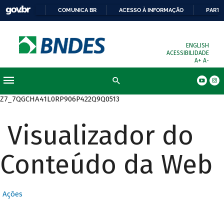
COMUNICA BR
ACESSO À INFORMAÇÃO
PARTI
ENGLISH
ACESSIBILIDADE
A+
A-
Busca
Z7_7QGCHA41L0RP906P422Q9Q0513
Visualizador do
Conteúdo da Web
Ações