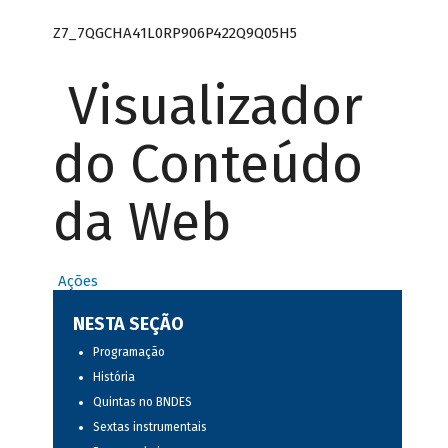
Z7_7QGCHA41L0RP906P422Q9Q05H5
Visualizador
do Conteúdo
da Web
Ações
NESTA SEÇÃO
Programação
História
Quintas no BNDES
Sextas instrumentais