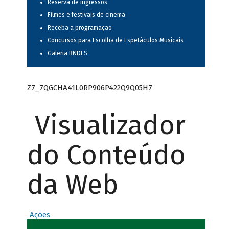
Reserva de ingressos
Filmes e festivais de cinema
Receba a programação
Concursos para Escolha de Espetáculos Musicais
Galeria BNDES
Z7_7QGCHA41L0RP906P422Q9Q05H7
Visualizador
do Conteúdo
da Web
Ações