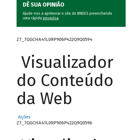
DÊ SUA OPINIÃO
Ajude-nos a aprimorar o site do BNDES preenchendo
uma rápida
pesquisa
.
Z7_7QGCHA41L0RP906P422Q9Q0594
Visualizador
do Conteúdo
da Web
Ações
Z7_7QGCHA41L0RP906P422Q9Q0596