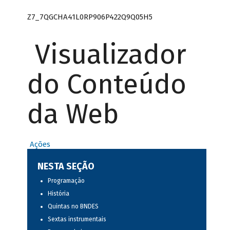
Z7_7QGCHA41L0RP906P422Q9Q05H5
Visualizador
do Conteúdo
da Web
Ações
NESTA SEÇÃO
Programação
História
Quintas no BNDES
Sextas instrumentais