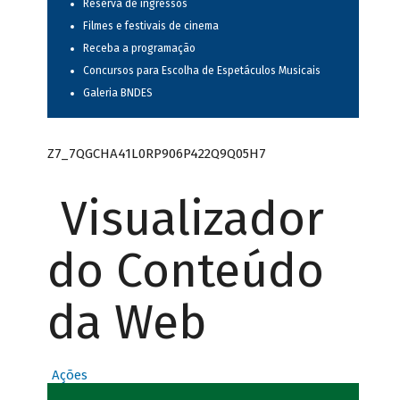
Reserva de ingressos
Filmes e festivais de cinema
Receba a programação
Concursos para Escolha de Espetáculos Musicais
Galeria BNDES
Z7_7QGCHA41L0RP906P422Q9Q05H7
Visualizador
do Conteúdo
da Web
Ações