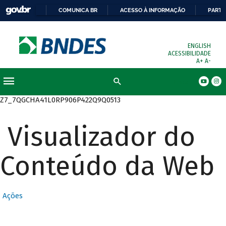
COMUNICA BR
ACESSO À INFORMAÇÃO
PARTI
ENGLISH
ACESSIBILIDADE
A+
A-
Busca
Z7_7QGCHA41L0RP906P422Q9Q0513
Visualizador do
Conteúdo da Web
Ações