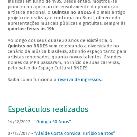
musical em julho de 1985. Desde então, mostrou-se
pioneiro no apoio ao desenvolvimento da produção
artística nacional: o
Quintas no BNDES
é o mais antigo
projeto de realização contínua no Brasil, oferecendo
apresentações musicais públicas e gratuitas, sempre às
quintas-feiras às 19h
.
Ao longo dos seus quase 30 anos de existência, o
Quintas no BNDES
vem celebrando a diversidade no
cenário da música brasileira, abrindo espaço tanto para
artistas renomados, quanto novos talentos. Grandes
nomes da MPB passaram, no início de suas carreiras,
pelo palco do Espaço Cultural BNDES.
Saiba como funciona a
reserva de ingressos
.
Espetáculos realizados
14/12/2017 -
“Guinga 50 Anos”
07/12/2017 -
“Alaíde Costa convida Turíbio Santos”