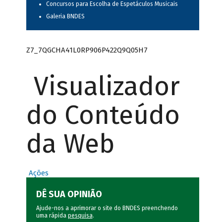
Concursos para Escolha de Espetáculos Musicais
Galeria BNDES
Z7_7QGCHA41L0RP906P422Q9Q05H7
Visualizador
do Conteúdo
da Web
Ações
DÊ SUA OPINIÃO
Ajude-nos a aprimorar o site do BNDES preenchendo
uma rápida
pesquisa
.