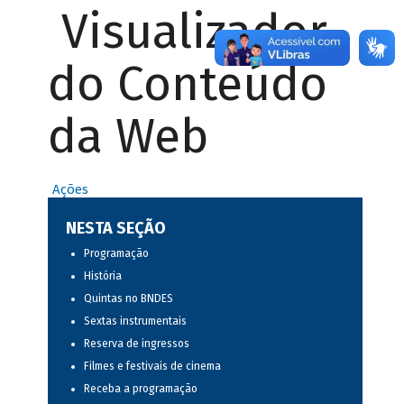
Visualizador
do Conteúdo
da Web
Ações
NESTA SEÇÃO
Programação
História
Quintas no BNDES
Sextas instrumentais
Reserva de ingressos
Filmes e festivais de cinema
Receba a programação