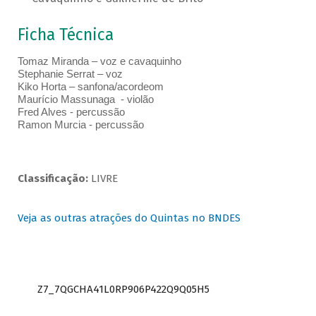
Ficha Técnica
Tomaz Miranda – voz e cavaquinho
Stephanie Serrat – voz
Kiko Horta – sanfona/acordeom
Maurício Massunaga - violão
Fred Alves - percussão
Ramon Murcia - percussão
Classificação:
LIVRE
Veja as outras atrações do Quintas no BNDES
Z7_7QGCHA41L0RP906P422Q9Q05H5