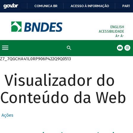
COMUNICA BR
ACESSO À INFORMAÇÃO
PARTI
ENGLISH
ACESSIBILIDADE
A+
A-
Busca
Z7_7QGCHA41L0RP906P422Q9Q0513
Visualizador do
Conteúdo da Web
Ações