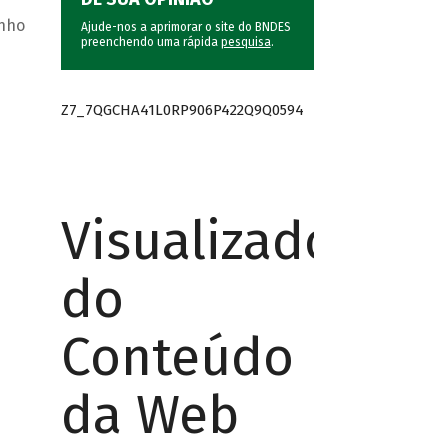
inho
Ajude-nos a aprimorar o site do BNDES
preenchendo uma rápida
pesquisa
.
Z7_7QGCHA41L0RP906P422Q9Q0594
Visualizador
do
Conteúdo
da Web