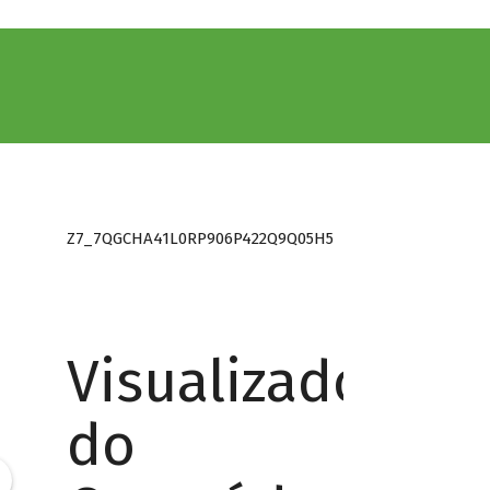
Z7_7QGCHA41L0RP906P422Q9Q05H5
Visualizador
do