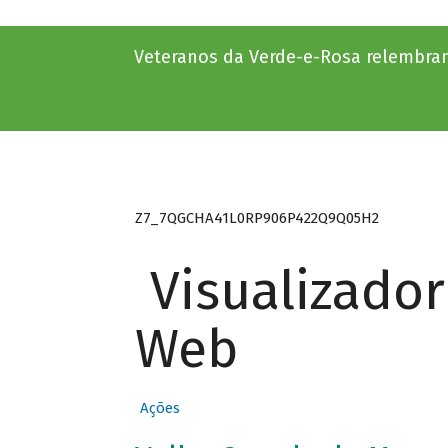
Veteranos da Verde-e-Rosa relembram
Z7_7QGCHA41L0RP906P422Q9Q05H2
Visualizado
Web
Ações