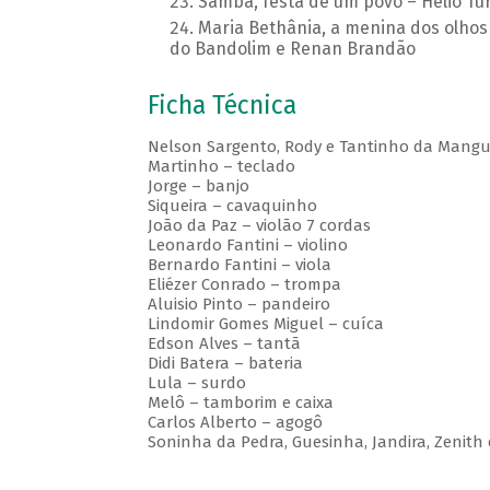
Samba, festa de um povo – Hélio Tur
Maria Bethânia, a menina dos olhos
do Bandolim e Renan Brandão
Ficha Técnica
Nelson Sargento, Rody e Tantinho da Mangue
Martinho – teclado
Jorge – banjo
Siqueira – cavaquinho
João da Paz – violão 7 cordas
Leonardo Fantini – violino
Bernardo Fantini – viola
Eliézer Conrado – trompa
Aluisio Pinto – pandeiro
Lindomir Gomes Miguel – cuíca
Edson Alves – tantã
Didi Batera – bateria
Lula – surdo
Melô – tamborim e caixa
Carlos Alberto – agogô
Soninha da Pedra, Guesinha, Jandira, Zenith 