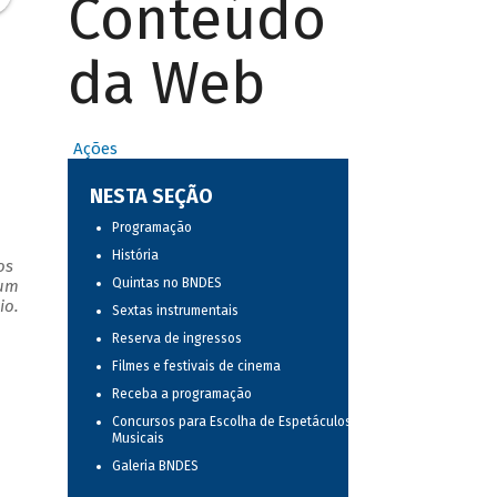
Conteúdo
da Web
Ações
NESTA SEÇÃO
Programação
História
os
Quintas no BNDES
 um
io.
Sextas instrumentais
Reserva de ingressos
Filmes e festivais de cinema
Receba a programação
Concursos para Escolha de Espetáculos
Musicais
Galeria BNDES