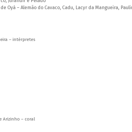
co, Jurandir e Pelado
 de Oyá – Alemão do Cavaco, Cadu, Lacyr da Mangueira, Paul
ira – intérpretes
e Arizinho – coral