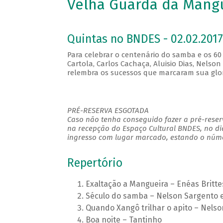
Velha Guarda da Mangu
Quintas no BNDES - 02.02.2017
Para celebrar o centenário do samba e os 6
Cartola, Carlos Cachaça, Aluisio Dias, Nels
relembra os sucessos que marcaram sua glor
PRÉ-RESERVA ESGOTADA
Caso não tenha conseguido fazer a pré-reserv
na recepção do Espaço Cultural BNDES, no di
ingresso com lugar marcado, estando o númer
Repertório
Exaltação a Mangueira – Enéas Brittes
Século do samba – Nelson Sargento e
Quando Xangô trilhar o apito – Nels
Boa noite – Tantinho