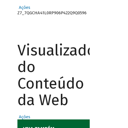
Ações
Z7_7QGCHA41L0RP906P422Q9Q0596
Visualizador
do
Conteúdo
da Web
Ações