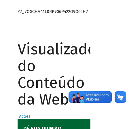
Z7_7QGCHA41L0RP906P422Q9Q05H7
Visualizador
do
Conteúdo
da Web
Ações
DÊ SUA OPINIÃO