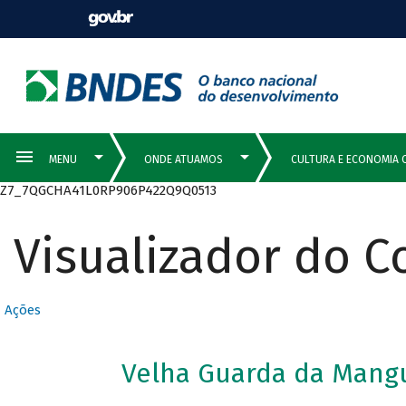
Z7_7QGCHA41L0RP906P422Q9Q0513
Visualizador do 
Ações
Velha Guarda da Mangu