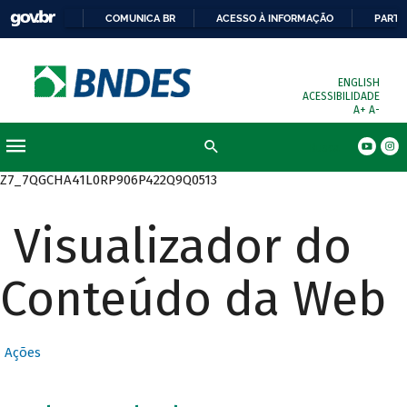
COMUNICA BR
ACESSO À INFORMAÇÃO
PARTI
ENGLISH
ACESSIBILIDADE
A+
A-
Busca
Z7_7QGCHA41L0RP906P422Q9Q0513
Visualizador do
Conteúdo da Web
Ações