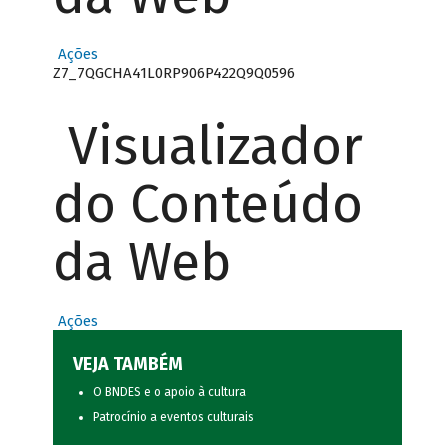
Ações
Z7_7QGCHA41L0RP906P422Q9Q0596
Visualizador
do Conteúdo
da Web
Ações
VEJA TAMBÉM
O BNDES e o apoio à cultura
Patrocínio a eventos culturais