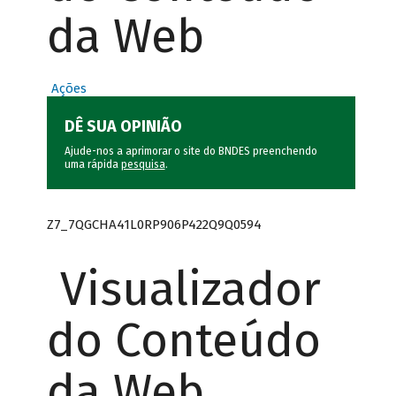
da Web
Ações
DÊ SUA OPINIÃO
Ajude-nos a aprimorar o site do BNDES preenchendo
uma rápida
pesquisa
.
Z7_7QGCHA41L0RP906P422Q9Q0594
Visualizador
do Conteúdo
da Web