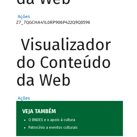
Ações
Z7_7QGCHA41L0RP906P422Q9Q0596
Visualizador
do Conteúdo
da Web
Ações
VEJA TAMBÉM
O BNDES e o apoio à cultura
Patrocínio a eventos culturais