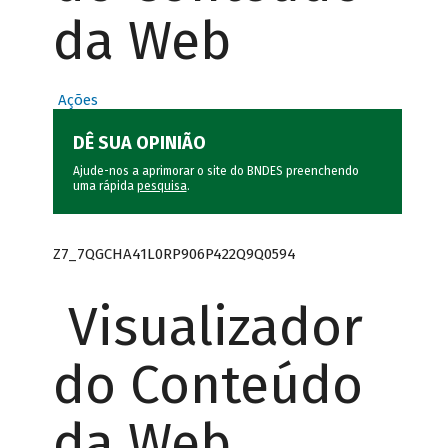
da Web
Ações
DÊ SUA OPINIÃO
Ajude-nos a aprimorar o site do BNDES preenchendo
uma rápida
pesquisa
.
Z7_7QGCHA41L0RP906P422Q9Q0594
Visualizador
do Conteúdo
da Web