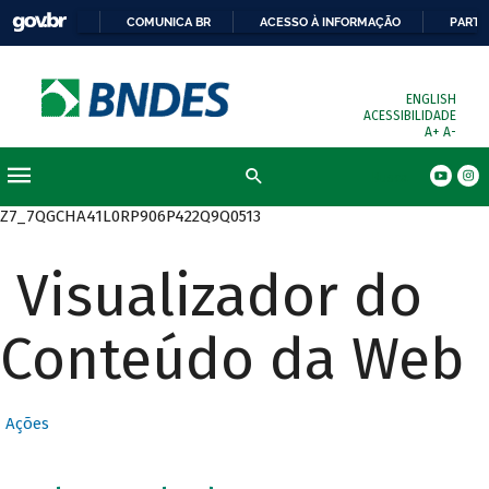
COMUNICA BR
ACESSO À INFORMAÇÃO
PARTI
ENGLISH
ACESSIBILIDADE
A+
A-
Busca
Z7_7QGCHA41L0RP906P422Q9Q0513
Visualizador do
Conteúdo da Web
Ações