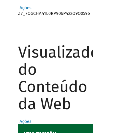
Ações
Z7_7QGCHA41L0RP906P422Q9Q0596
Visualizador
do
Conteúdo
da Web
Ações