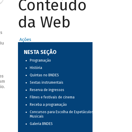
Conteúdo
da Web
s
Ações
iu
NESTA SEÇÃO
Programação
História
Quintas no BNDES
os
 um
Sextas instrumentais
io.
Reserva de ingressos
Filmes e festivais de cinema
Receba a programação
Concursos para Escolha de Espetáculos
Musicais
Galeria BNDES