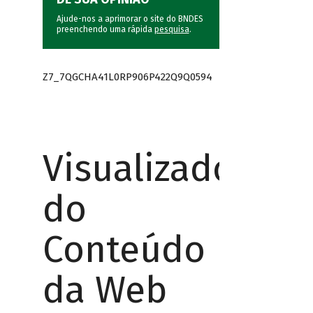
Ajude-nos a aprimorar o site do BNDES
preenchendo uma rápida
pesquisa
.
Z7_7QGCHA41L0RP906P422Q9Q0594
Visualizador
do
Conteúdo
da Web