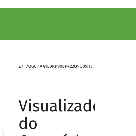
Z7_7QGCHA41L0RP906P422Q9Q05H5
Visualizador
do