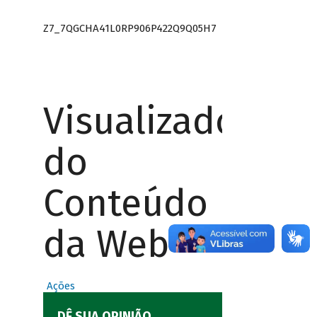
Z7_7QGCHA41L0RP906P422Q9Q05H7
Visualizador
do
Conteúdo
da Web
Ações
DÊ SUA OPINIÃO