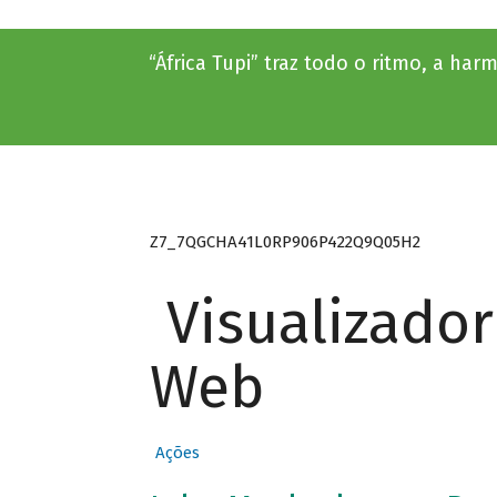
“África Tupi” traz todo o ritmo, a har
Z7_7QGCHA41L0RP906P422Q9Q05H2
Visualizado
Web
Ações