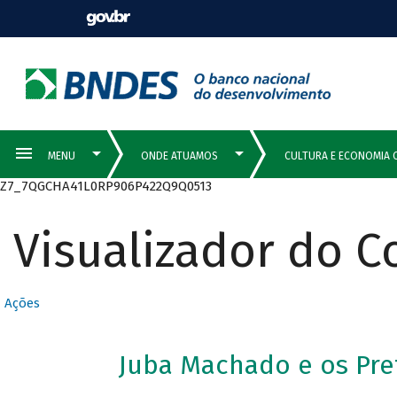
Z7_7QGCHA41L0RP906P422Q9Q0513
Visualizador do 
Ações
Juba Machado e os Pret