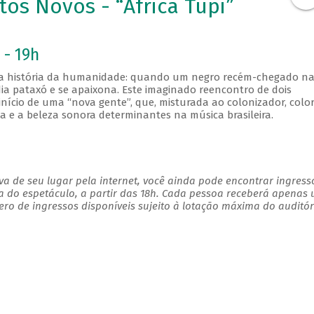
os Novos - “África Tupi”
 - 19h
na história da humanidade: quando um negro recém-chegado na
dia pataxó e se apaixona. Este imaginado reencontro de dois
nício de uma “nova gente”, que, misturada ao colonizador, color
ia e a beleza sonora determinantes na música brasileira.
a de seu lugar pela internet, você ainda pode encontrar ingress
a do espetáculo, a partir das 18h. Cada pessoa receberá apenas
o de ingressos disponíveis sujeito à lotação máxima do auditór