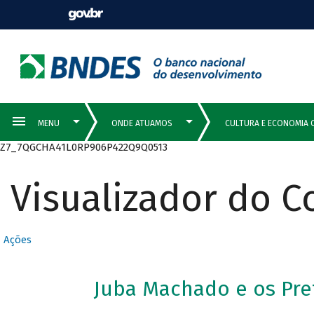
Z7_7QGCHA41L0RP906P422Q9Q0513
Visualizador do 
Ações
Juba Machado e os Pret