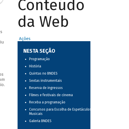
Conteúdo
da Web
s
Ações
iu
NESTA SEÇÃO
Programação
História
Quintas no BNDES
os
 um
Sextas instrumentais
io.
Reserva de ingressos
Filmes e festivais de cinema
Receba a programação
Concursos para Escolha de Espetáculos
Musicais
Galeria BNDES