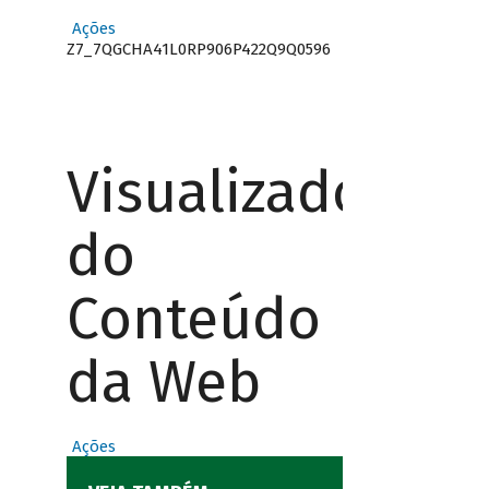
Ações
Z7_7QGCHA41L0RP906P422Q9Q0596
Visualizador
do
Conteúdo
da Web
Ações