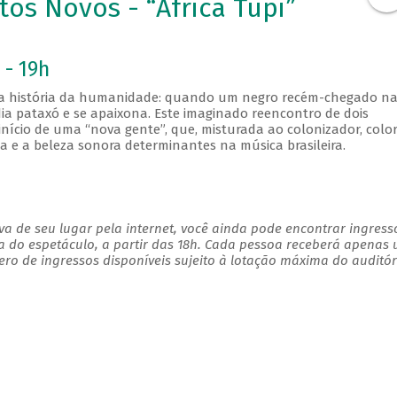
os Novos - “África Tupi”
 - 19h
na história da humanidade: quando um negro recém-chegado na
dia pataxó e se apaixona. Este imaginado reencontro de dois
nício de uma “nova gente”, que, misturada ao colonizador, color
ia e a beleza sonora determinantes na música brasileira.
a de seu lugar pela internet, você ainda pode encontrar ingress
a do espetáculo, a partir das 18h. Cada pessoa receberá apenas
o de ingressos disponíveis sujeito à lotação máxima do auditór