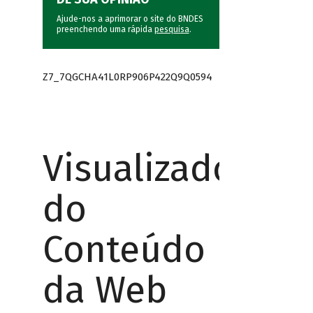
Ajude-nos a aprimorar o site do BNDES
preenchendo uma rápida
pesquisa
.
Z7_7QGCHA41L0RP906P422Q9Q0594
Visualizador
do
Conteúdo
da Web