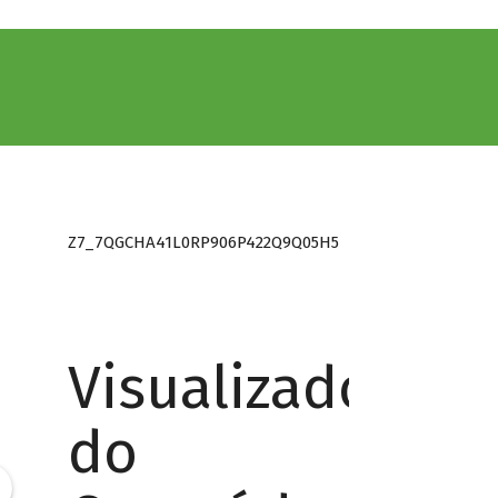
Z7_7QGCHA41L0RP906P422Q9Q05H5
Visualizador
do