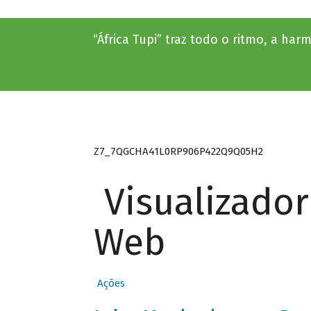
“África Tupi” traz todo o ritmo, a har
Z7_7QGCHA41L0RP906P422Q9Q05H2
Visualizado
Web
Ações