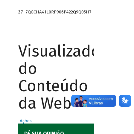
Z7_7QGCHA41L0RP906P422Q9Q05H7
Visualizador
do
Conteúdo
da Web
Ações
DÊ SUA OPINIÃO