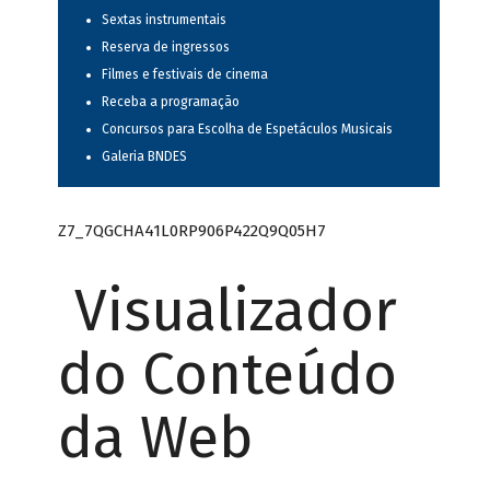
Sextas instrumentais
Reserva de ingressos
Filmes e festivais de cinema
Receba a programação
Concursos para Escolha de Espetáculos Musicais
Galeria BNDES
Z7_7QGCHA41L0RP906P422Q9Q05H7
Visualizador
do Conteúdo
da Web