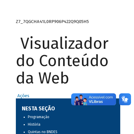
Z7_7QGCHA41L0RP906P422Q9Q05H5
Visualizador
do Conteúdo
da Web
Ações
NESTA SEÇÃO
Programação
História
Quintas no BNDES