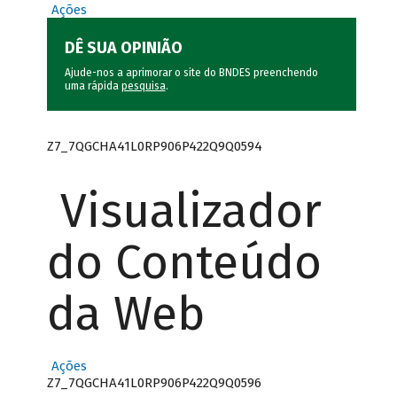
Ações
DÊ SUA OPINIÃO
Ajude-nos a aprimorar o site do BNDES preenchendo
uma rápida
pesquisa
.
Z7_7QGCHA41L0RP906P422Q9Q0594
Visualizador
do Conteúdo
da Web
Ações
Z7_7QGCHA41L0RP906P422Q9Q0596