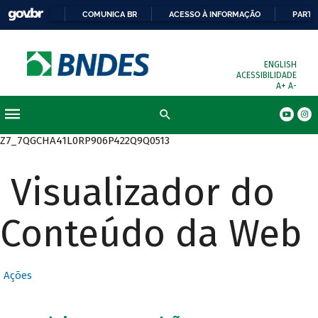
COMUNICA BR
ACESSO À INFORMAÇÃO
PARTI
ENGLISH
ACESSIBILIDADE
A+
A-
Busca
Z7_7QGCHA41L0RP906P422Q9Q0513
Visualizador do
Conteúdo da Web
Ações