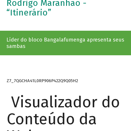
Rodrigo Maranhão -
“Itinerário”
Líder do bloco Bangalafumenga apresenta seus
sambas
Z7_7QGCHA41L0RP906P422Q9Q05H2
Visualizador do
Conteúdo da