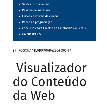
Sextas instrumentais
Reserva de ingressos
Filmes e festivais de cinema
Receba a programação
Concursos para Escolha de Espetáculos Musicais
Galeria BNDES
Z7_7QGCHA41L0RP906P422Q9Q05H7
Visualizador
do Conteúdo
da Web