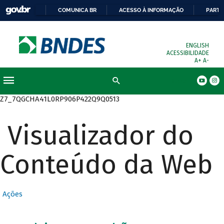
COMUNICA BR
ACESSO À INFORMAÇÃO
PARTI
ENGLISH
ACESSIBILIDADE
A+
A-
Busca
Z7_7QGCHA41L0RP906P422Q9Q0513
Visualizador do
Conteúdo da Web
Ações