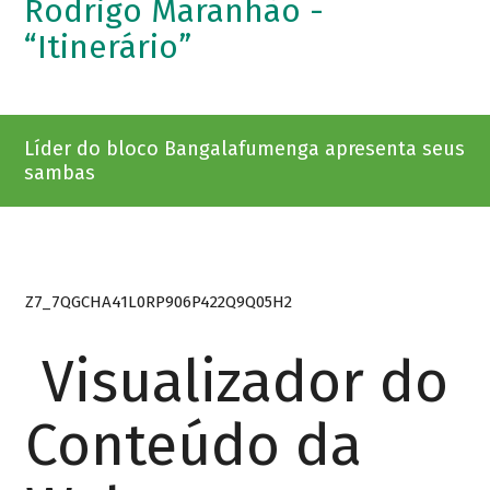
Rodrigo Maranhão -
“Itinerário”
Líder do bloco Bangalafumenga apresenta seus
sambas
Z7_7QGCHA41L0RP906P422Q9Q05H2
Visualizador do
Conteúdo da