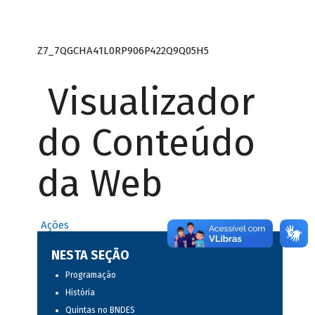
Z7_7QGCHA41L0RP906P422Q9Q05H5
Visualizador
do Conteúdo
da Web
Ações
NESTA SEÇÃO
Programação
História
Quintas no BNDES