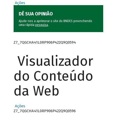
Ações
DÊ SUA OPINIÃO
Ajude-nos a aprimorar o site do BNDES preenchendo
uma rápida
pesquisa
.
Z7_7QGCHA41L0RP906P422Q9Q0594
Visualizador
do Conteúdo
da Web
Ações
Z7_7QGCHA41L0RP906P422Q9Q0596