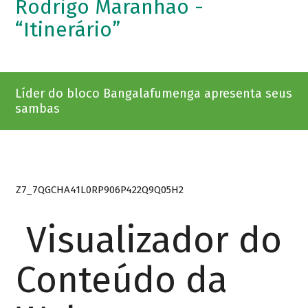
Rodrigo Maranhão -
“Itinerário”
Líder do bloco Bangalafumenga apresenta seus
sambas
Z7_7QGCHA41L0RP906P422Q9Q05H2
Visualizador do
Conteúdo da