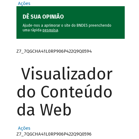
Ações
DÊ SUA OPINIÃO
Ajude-nos a aprimorar o site do BNDES preenchendo
uma rápida
pesquisa
.
Z7_7QGCHA41L0RP906P422Q9Q0594
Visualizador
do Conteúdo
da Web
Ações
Z7_7QGCHA41L0RP906P422Q9Q0596