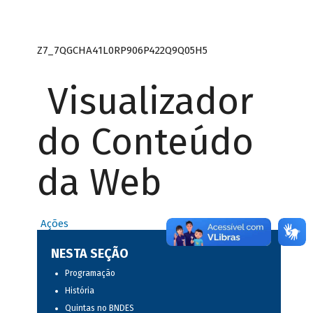
Z7_7QGCHA41L0RP906P422Q9Q05H5
Visualizador
do Conteúdo
da Web
Ações
NESTA SEÇÃO
Programação
História
Quintas no BNDES