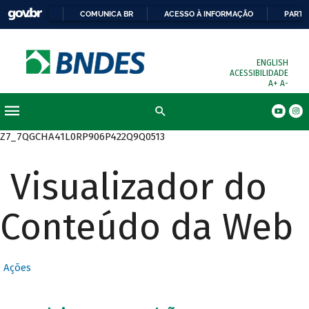
COMUNICA BR
ACESSO À INFORMAÇÃO
PARTI
ENGLISH
ACESSIBILIDADE
A+
A-
Busca
Z7_7QGCHA41L0RP906P422Q9Q0513
Visualizador do
Conteúdo da Web
Ações