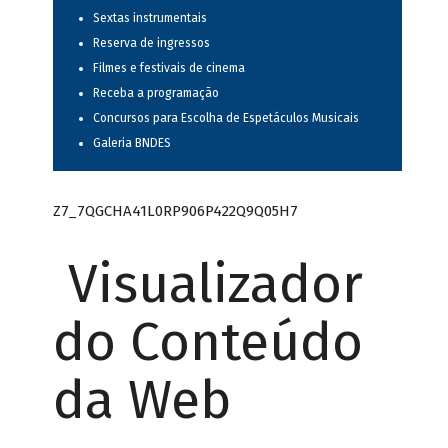
Sextas instrumentais
Reserva de ingressos
Filmes e festivais de cinema
Receba a programação
Concursos para Escolha de Espetáculos Musicais
Galeria BNDES
Z7_7QGCHA41L0RP906P422Q9Q05H7
Visualizador
do Conteúdo
da Web