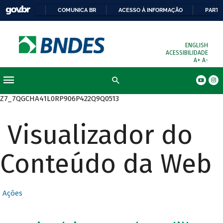
COMUNICA BR
ACESSO À INFORMAÇÃO
PARTI
ENGLISH
ACESSIBILIDADE
A+
A-
Busca
Z7_7QGCHA41L0RP906P422Q9Q0513
Visualizador do
Conteúdo da Web
Ações