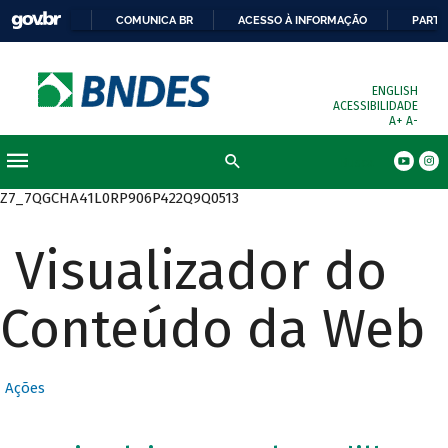
COMUNICA BR
ACESSO À INFORMAÇÃO
PARTI
ENGLISH
ACESSIBILIDADE
A+
A-
Busca
Z7_7QGCHA41L0RP906P422Q9Q0513
Visualizador do
Conteúdo da Web
Ações