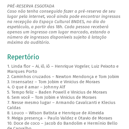
PRÉ-RESERVA ESGOTADA
Caso não tenha conseguido fazer a pré-reserva de seu
lugar pela internet, você ainda pode encontrar ingressos
na recepção do Espaço Cultural BNDES, no dia do
espetáculo, a partir das 18h. Cada pessoa receberá
apenas um ingresso com lugar marcado, estando o
número de ingressos disponíveis sujeito à lotação
máxima do auditório.
Repertório
1. Linda flor – Ai, iô, iô – Henrique Vogeler, Luiz Peixoto e
Marques Porto
2. Caminhos cruzados – Newton Mendonça e Tom Jobim
3. Insensatez – Tom Jobim e Vinicius de Moraes
4. O que é amar – Johnny Alf
5. Tempo feliz – Baden Powell e Vinicius de Moraes
6. Sem você – Tom Jobim e Vinicius de Moraes
7. Nesse mesmo lugar – Armando Cavalcanti e Klecius
Caldas
8. Louco – Wilson Batista e Henrique de Almeida
9. Meiga presença – Paulo Valdez e Otavio de Moraes
10. Doce de coco – Jacob do Bandolim e Hermínio Bello
de Carvalho