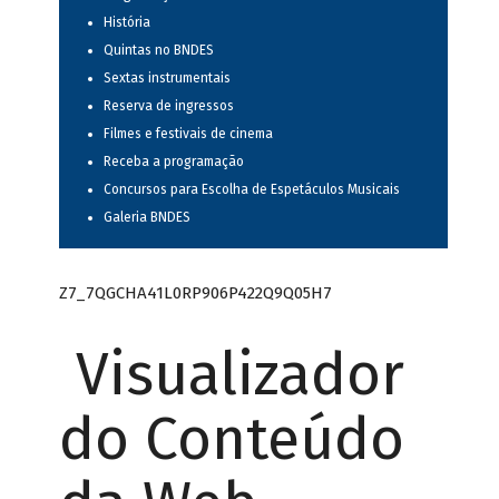
História
Quintas no BNDES
Sextas instrumentais
Reserva de ingressos
Filmes e festivais de cinema
Receba a programação
Concursos para Escolha de Espetáculos Musicais
Galeria BNDES
Z7_7QGCHA41L0RP906P422Q9Q05H7
Visualizador
do Conteúdo