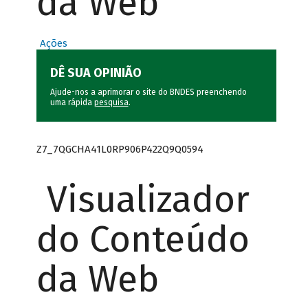
da Web
Ações
DÊ SUA OPINIÃO
Ajude-nos a aprimorar o site do BNDES preenchendo
uma rápida
pesquisa
.
Z7_7QGCHA41L0RP906P422Q9Q0594
Visualizador
do Conteúdo
da Web