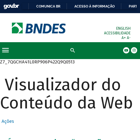
COMUNICA BR
ACESSO À INFORMAÇÃO
PARTI
ENGLISH
ACESSIBILIDADE
A+
A-
Busca
Z7_7QGCHA41L0RP906P422Q9Q0513
Visualizador do
Conteúdo da Web
Ações