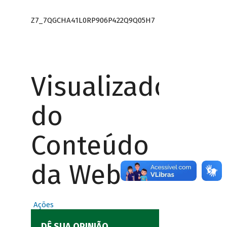
Z7_7QGCHA41L0RP906P422Q9Q05H7
Visualizador
do
Conteúdo
da Web
Ações
DÊ SUA OPINIÃO