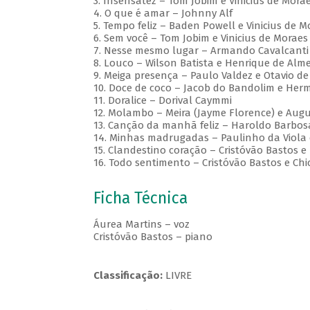
3. Insensatez – Tom Jobim e Vinicius de Mora
4. O que é amar – Johnny Alf
5. Tempo feliz – Baden Powell e Vinicius de M
6. Sem você – Tom Jobim e Vinicius de Moraes
7. Nesse mesmo lugar – Armando Cavalcanti 
8. Louco – Wilson Batista e Henrique de Alm
9. Meiga presença – Paulo Valdez e Otavio d
10. Doce de coco – Jacob do Bandolim e Herm
11. Doralice – Dorival Caymmi
12. Molambo – Meira (Jayme Florence) e Aug
13. Canção da manhã feliz – Haroldo Barbosa
14. Minhas madrugadas – Paulinho da Viola 
15. Clandestino coração – Cristóvão Bastos e
16. Todo sentimento – Cristóvão Bastos e C
Ficha Técnica
Áurea Martins – voz
Cristóvão Bastos – piano
Classificação:
LIVRE