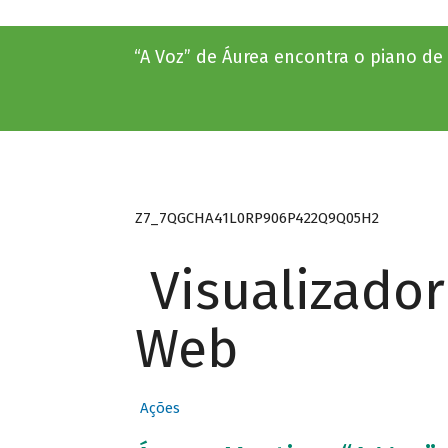
“A Voz” de Áurea encontra o piano de
Z7_7QGCHA41L0RP906P422Q9Q05H2
Visualizado
Web
Ações