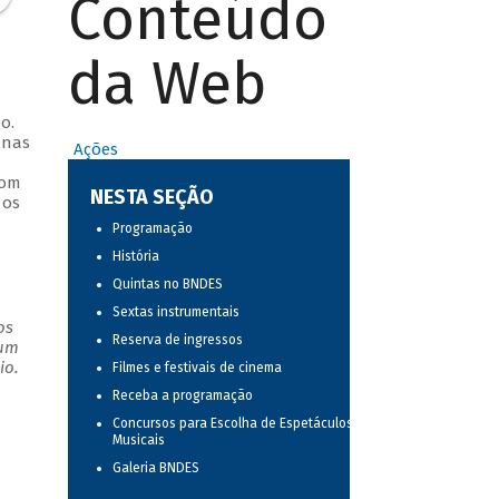
Conteúdo
da Web
o.
 nas
Ações
com
NESTA SEÇÃO
 os
Programação
História
Quintas no BNDES
Sextas instrumentais
os
Reserva de ingressos
 um
io.
Filmes e festivais de cinema
Receba a programação
Concursos para Escolha de Espetáculos
Musicais
Galeria BNDES