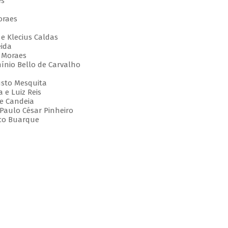
es
oraes
e Klecius Caldas
eida
e Moraes
ínio Bello de Carvalho
usto Mesquita
 e Luiz Reis
e Candeia
 Paulo César Pinheiro
hico Buarque