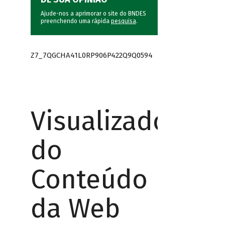
Ajude-nos a aprimorar o site do BNDES
preenchendo uma rápida
pesquisa
.
Z7_7QGCHA41L0RP906P422Q9Q0594
Visualizador
do
Conteúdo
da Web