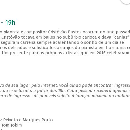
 - 19h
o pianista e compositor Cristóvão Bastos ocorreu no ano passad
Cristóvão tocava em bailes no subúrbio carioca e dava “canjas”
 seguiram carreira sempre acalentando o sonho de um dia se
os delicados e sofisticados arranjos do pianista em harmonia 
 Um presente para os próprios artistas, que em 2016 celebraram
.
a de seu lugar pela internet, você ainda pode encontrar ingress
a do espetáculo, a partir das 18h. Cada pessoa receberá apenas
o de ingressos disponíveis sujeito à lotação máxima do auditór
Luiz Peixoto e Marques Porto
 Tom Jobim