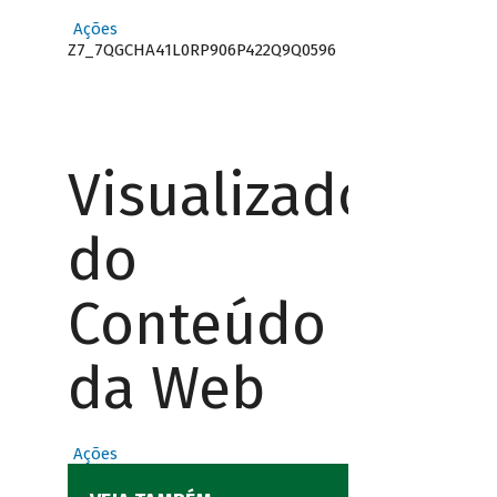
Ações
Z7_7QGCHA41L0RP906P422Q9Q0596
Visualizador
do
Conteúdo
da Web
Ações