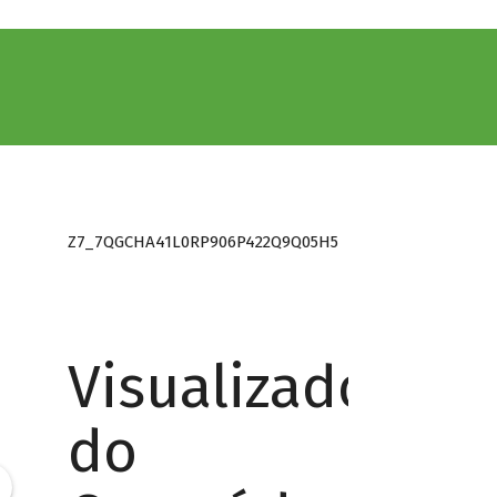
Z7_7QGCHA41L0RP906P422Q9Q05H5
Visualizador
do