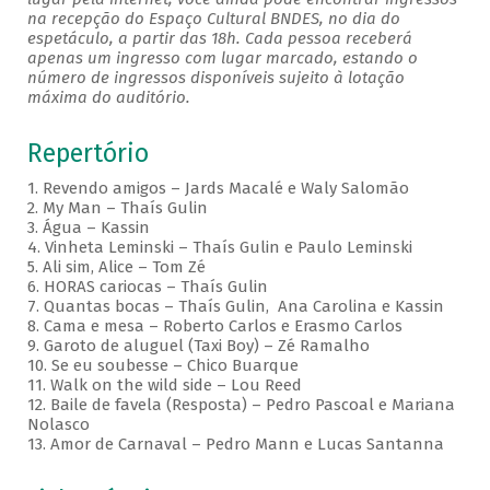
na recepção do Espaço Cultural BNDES, no dia do
espetáculo, a partir das 18h. Cada pessoa receberá
apenas um ingresso com lugar marcado, estando o
número de ingressos disponíveis sujeito à lotação
máxima do auditório.
Repertório
1. Revendo amigos – Jards Macalé e Waly Salomão
2. My Man – Thaís Gulin
3. Água – Kassin
4. Vinheta Leminski – Thaís Gulin e Paulo Leminski
5. Ali sim, Alice – Tom Zé
6. HORAS cariocas – Thaís Gulin
7. Quantas bocas – Thaís Gulin, Ana Carolina e Kassin
8. Cama e mesa – Roberto Carlos e Erasmo Carlos
9. Garoto de aluguel (Taxi Boy) – Zé Ramalho
10. Se eu soubesse – Chico Buarque
11. Walk on the wild side – Lou Reed
12. Baile de favela (Resposta) – Pedro Pascoal e Mariana
Nolasco
13. Amor de Carnaval – Pedro Mann e Lucas Santanna