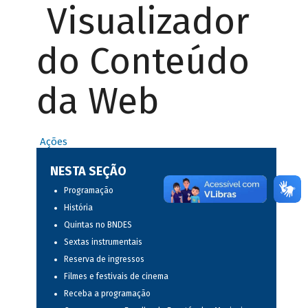
Visualizador
do Conteúdo
da Web
Ações
NESTA SEÇÃO
Programação
História
Quintas no BNDES
Sextas instrumentais
Reserva de ingressos
Filmes e festivais de cinema
Receba a programação