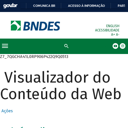
COMUNICA BR
ACESSO À INFORMAÇÃO
PARTI
ENGLISH
ACESSIBILIDADE
A+
A-
Busca
Z7_7QGCHA41L0RP906P422Q9Q0513
Visualizador do
Conteúdo da Web
Ações