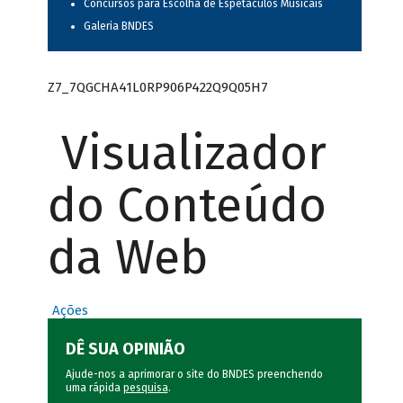
Concursos para Escolha de Espetáculos Musicais
Galeria BNDES
Z7_7QGCHA41L0RP906P422Q9Q05H7
Visualizador
do Conteúdo
da Web
Ações
DÊ SUA OPINIÃO
Ajude-nos a aprimorar o site do BNDES preenchendo
uma rápida
pesquisa
.