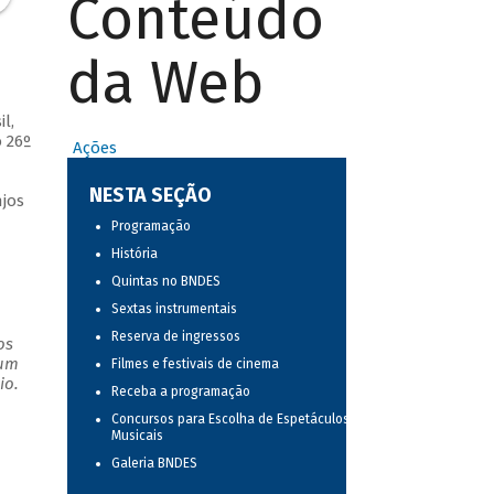
Conteúdo
da Web
l,
 26º
Ações
NESTA SEÇÃO
jos
Programação
História
Quintas no BNDES
Sextas instrumentais
Reserva de ingressos
os
 um
Filmes e festivais de cinema
io.
Receba a programação
Concursos para Escolha de Espetáculos
Musicais
Galeria BNDES