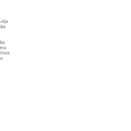
udja
dja
dja
ima
dônia
ja