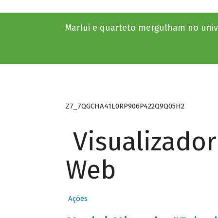
Marlui e quarteto mergulham no univ
Z7_7QGCHA41L0RP906P422Q9Q05H2
Visualizado
Web
Ações