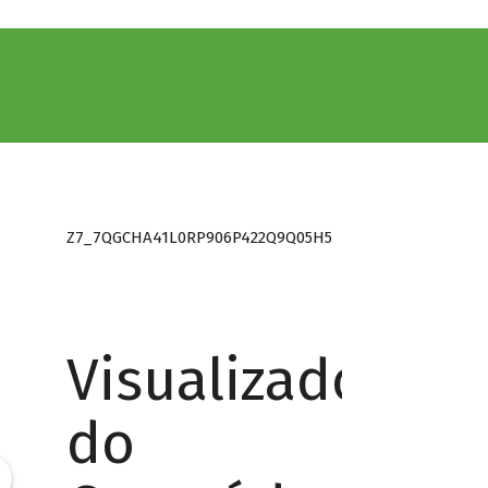
Z7_7QGCHA41L0RP906P422Q9Q05H5
Visualizador
do