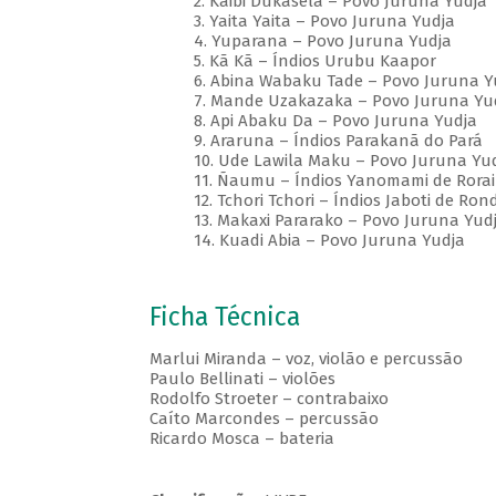
2. Kaibi Dukasela – Povo Juruna Yudja
3. Yaita Yaita – Povo Juruna Yudja
4. Yuparana – Povo Juruna Yudja
5. Kã Kã – Índios Urubu Kaapor
6. Abina Wabaku Tade – Povo Juruna Y
7. Mande Uzakazaka – Povo Juruna Yu
8. Api Abaku Da – Povo Juruna Yudja
9. Araruna – Índios Parakanã do Pará
10. Ude Lawila Maku – Povo Juruna Yu
11. Ñaumu – Índios Yanomami de Rora
12. Tchori Tchori – Índios Jaboti de Ron
13. Makaxi Pararako – Povo Juruna Yud
14. Kuadi Abia – Povo Juruna Yudja
Ficha Técnica
Marlui Miranda – voz, violão e percussão
Paulo Bellinati – violões
Rodolfo Stroeter – contrabaixo
Caíto Marcondes – percussão
Ricardo Mosca – bateria