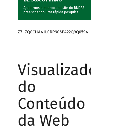
Ajude-nos a aprimorar o site do BNDES
preenchendo uma rápida
pesquisa
.
Z7_7QGCHA41L0RP906P422Q9Q0594
Visualizador
do
Conteúdo
da Web