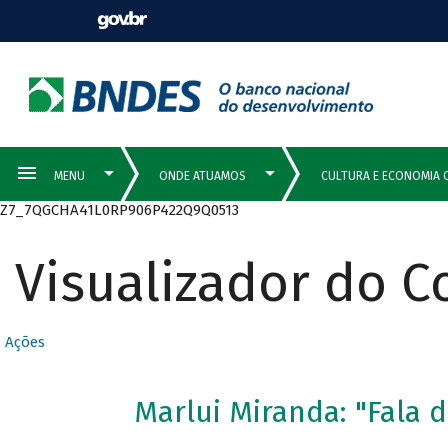
Z7_7QGCHA41L0RP906P422Q9Q0513
Visualizador do 
Ações
Marlui Miranda: "Fala 