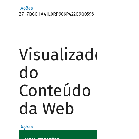
Ações
Z7_7QGCHA41L0RP906P422Q9Q0596
Visualizador
do
Conteúdo
da Web
Ações