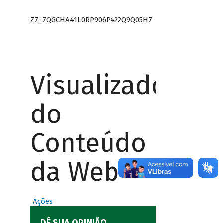
Z7_7QGCHA41L0RP906P422Q9Q05H7
Visualizador
do
Conteúdo
da Web
Ações
DÊ SUA OPINIÃO