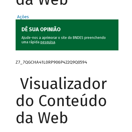
Ações
DÊ SUA OPINIÃO
Ajude-nos a aprimorar o site do BNDES preenchendo
uma rápida
pesquisa
.
Z7_7QGCHA41L0RP906P422Q9Q0594
Visualizador
do Conteúdo
da Web