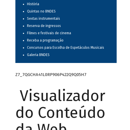
História
Quintas no BNDES
Sextas instrumentais
Reserva de ingressos
Filmes e festivais de cinema
Receba a programação
Concursos para Escolha de Espetáculos Musicais
Galeria BNDES
Z7_7QGCHA41L0RP906P422Q9Q05H7
Visualizador
do Conteúdo
da Web