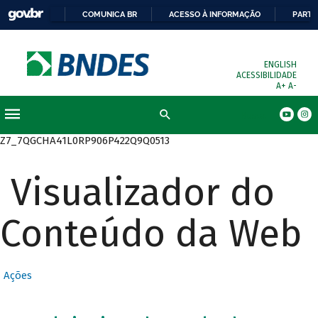
COMUNICA BR
ACESSO À INFORMAÇÃO
PARTI
ENGLISH
ACESSIBILIDADE
A+
A-
Busca
Z7_7QGCHA41L0RP906P422Q9Q0513
Visualizador do
Conteúdo da Web
Ações