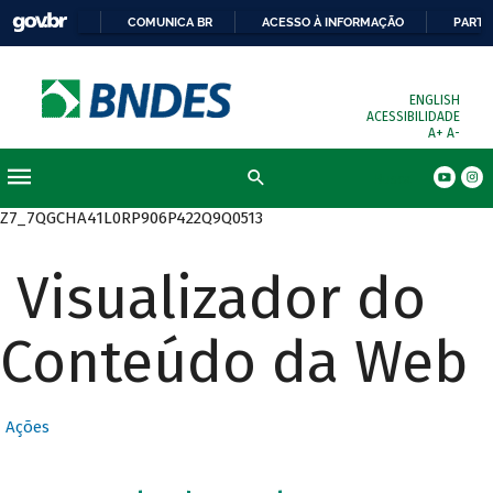
COMUNICA BR
ACESSO À INFORMAÇÃO
PARTI
ENGLISH
ACESSIBILIDADE
A+
A-
Busca
Z7_7QGCHA41L0RP906P422Q9Q0513
Visualizador do
Conteúdo da Web
Ações