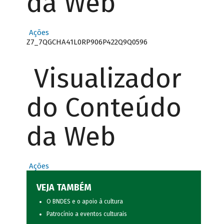
da Web
Ações
Z7_7QGCHA41L0RP906P422Q9Q0596
Visualizador
do Conteúdo
da Web
Ações
VEJA TAMBÉM
O BNDES e o apoio à cultura
Patrocínio a eventos culturais