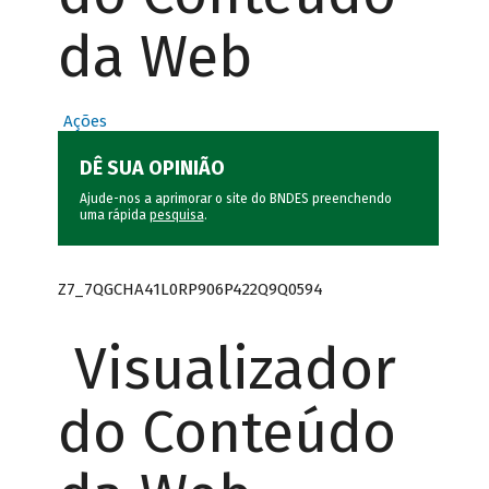
da Web
Ações
DÊ SUA OPINIÃO
Ajude-nos a aprimorar o site do BNDES preenchendo
uma rápida
pesquisa
.
Z7_7QGCHA41L0RP906P422Q9Q0594
Visualizador
do Conteúdo