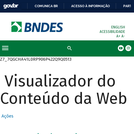
COMUNICA BR
ACESSO À INFORMAÇÃO
PARTI
ENGLISH
ACESSIBILIDADE
A+
A-
Busca
Z7_7QGCHA41L0RP906P422Q9Q0513
Visualizador do
Conteúdo da Web
Ações