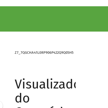
Z7_7QGCHA41L0RP906P422Q9Q05H5
Visualizador
do