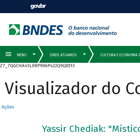
Z7_7QGCHA41L0RP906P422Q9Q0513
Visualizador do 
Ações
Yassir Chediak: "Místic