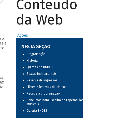
Conteúdo
da Web
Ações
rso
as e
NESTA SEÇÃO
nto
Programação
História
Quintas no BNDES
Sextas instrumentais
os
Reserva de ingressos
 um
io.
Filmes e festivais de cinema
Receba a programação
Concursos para Escolha de Espetáculos
Musicais
Galeria BNDES