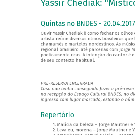
Yassir Chediak: "Místic
Quintas no BNDES - 20.04.2017
Ouvir Yassir Chediak é como fechar os olhos 
artista reúne diversos ritmos brasileiros que
chamamés e martelos nordestinos. As músicas
regional brasileiro, até parcerias com Jorg
poeticamente ricas. A intenção do cantor é e
de seu contexto habitual.
PRÉ-RESERVA ENCERRADA
Caso não tenha conseguido fazer a pré-reserv
na recepção do Espaço Cultural BNDES, no di
ingresso com lugar marcado, estando o númer
Repertório
1. Malícia da beleza – Jorge Mautner e 
2. Leva eu, morena – Jorge Mautner e Y