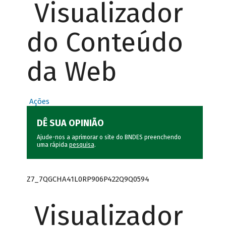
Visualizador
do Conteúdo
da Web
Ações
DÊ SUA OPINIÃO
Ajude-nos a aprimorar o site do BNDES preenchendo
uma rápida
pesquisa
.
Z7_7QGCHA41L0RP906P422Q9Q0594
Visualizador