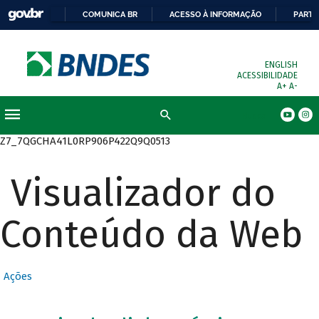
COMUNICA BR
ACESSO À INFORMAÇÃO
PARTI
ENGLISH
ACESSIBILIDADE
A+
A-
Busca
Z7_7QGCHA41L0RP906P422Q9Q0513
Visualizador do
Conteúdo da Web
Ações