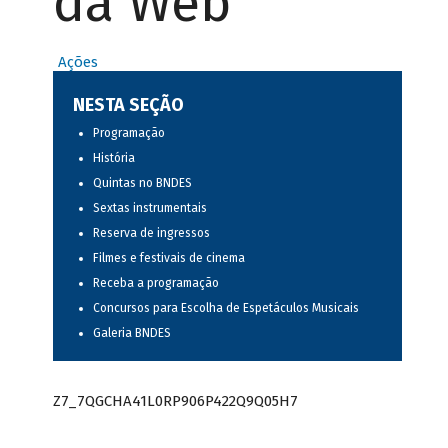
da Web
Ações
NESTA SEÇÃO
Programação
História
Quintas no BNDES
Sextas instrumentais
Reserva de ingressos
Filmes e festivais de cinema
Receba a programação
Concursos para Escolha de Espetáculos Musicais
Galeria BNDES
Z7_7QGCHA41L0RP906P422Q9Q05H7