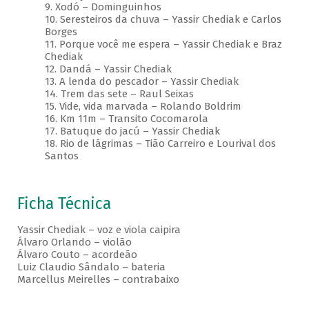
9. Xodó – Dominguinhos
10. Seresteiros da chuva – Yassir Chediak e Carlos
Borges
11. Porque você me espera – Yassir Chediak e Braz
Chediak
12. Dandá – Yassir Chediak
13. A lenda do pescador – Yassir Chediak
14. Trem das sete – Raul Seixas
15. Vide, vida marvada – Rolando Boldrim
16. Km 11m – Transito Cocomarola
17. Batuque do jacú – Yassir Chediak
18. Rio de lágrimas – Tião Carreiro e Lourival dos
Santos
Ficha Técnica
Yassir Chediak – voz e viola caipira
Álvaro Orlando – violão
Álvaro Couto – acordeão
Luiz Claudio Sândalo – bateria
Marcellus Meirelles – contrabaixo