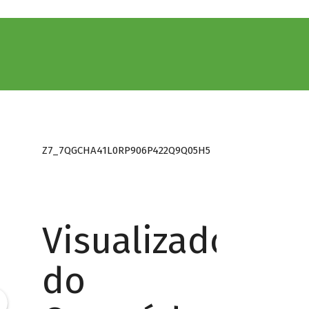
Z7_7QGCHA41L0RP906P422Q9Q05H5
Visualizador
do