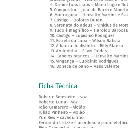
4. Dá-me tuas mãos – Mário Lago e Ro
5. Compositor – João de Barro e Alberto
6. Madrugada – Herivelto Martins e Eva
7. Castigo – Dolores Duran
8. Serenata do adeus – Vinicius de Mor
9. Tudo é magnífico – Haroldo Barbosa
10. Castigo – Lupicínio Rodrigues
11. Estrela da Lapa – Wilson Batista
12. A banca do distinto – Billy Blanco
13. Andorinha – Silvio Caldas
14. Cabelos brancos – Herivelto Martin
15. Vingança – Lupicínio Rodrigues
16. Boneca de pano – Assis Valente
Ficha Técnica
Roberto Seresteiro – voz
Roberto Luna – voz
João Camarero – violão
Julião Pinheiro – violão
Yuri Reis – cavaquinho
Fernando Leitzke – acordeão e piano elétric
Bidu Campeche – percussão