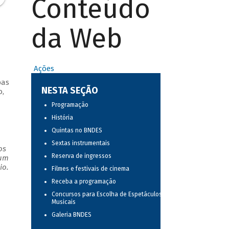
Conteúdo
da Web
Ações
bas
NESTA SEÇÃO
o,
Programação
História
Quintas no BNDES
Sextas instrumentais
os
Reserva de ingressos
 um
io.
Filmes e festivais de cinema
Receba a programação
Concursos para Escolha de Espetáculos
Musicais
Galeria BNDES