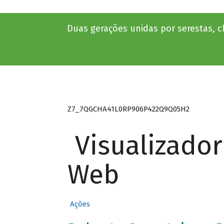
Duas gerações unidas por serestas, 
Z7_7QGCHA41L0RP906P422Q9Q05H2
Visualizado
Web
Ações