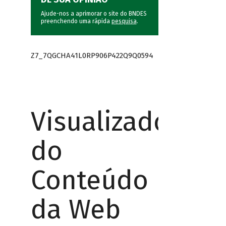
Ajude-nos a aprimorar o site do BNDES
preenchendo uma rápida
pesquisa
.
Z7_7QGCHA41L0RP906P422Q9Q0594
Visualizador
do
Conteúdo
da Web