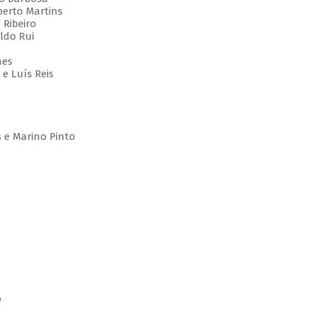
berto Martins
 Ribeiro
ldo Rui
aes
 e Luís Reis
s e Marino Pinto
o