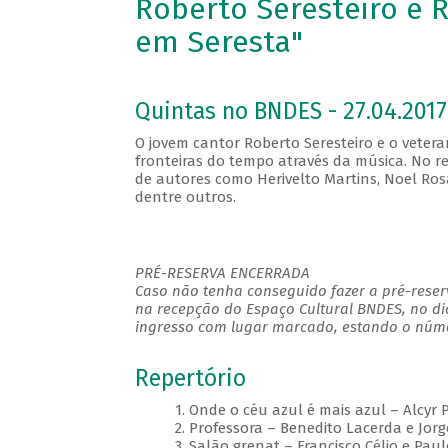
Roberto Seresteiro e 
em Seresta"
Quintas no BNDES - 27.04.2017
O jovem cantor Roberto Seresteiro e o vete
fronteiras do tempo através da música. No re
de autores como Herivelto Martins, Noel Rosa
dentre outros.
PRÉ-RESERVA ENCERRADA
Caso não tenha conseguido fazer a pré-reserv
na recepção do Espaço Cultural BNDES, no di
ingresso com lugar marcado, estando o númer
Repertório
1. Onde o céu azul é mais azul – Alcyr 
2. Professora – Benedito Lacerda e Jorg
3. Salão grenat – Francisco Célio e Pau