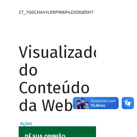
Z7_7QGCHA41L0RP906P422Q9Q05H7
Visualizador
do
Conteúdo
da Web
Ações
DÊ SUA OPINIÃO