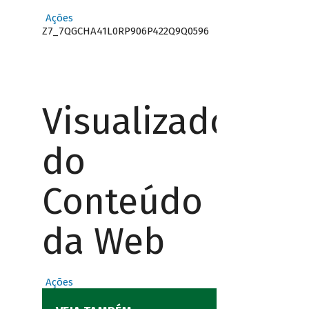
Ações
Z7_7QGCHA41L0RP906P422Q9Q0596
Visualizador
do
Conteúdo
da Web
Ações