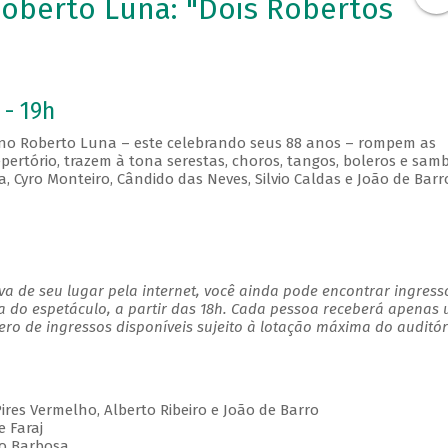
Roberto Luna: "Dois Robertos
 - 19h
rano Roberto Luna – este celebrando seus 88 anos – rompem as
pertório, trazem à tona serestas, choros, tangos, boleros e sam
, Cyro Monteiro, Cândido das Neves, Silvio Caldas e João de Barr
a de seu lugar pela internet, você ainda pode encontrar ingress
a do espetáculo, a partir das 18h. Cada pessoa receberá apenas
o de ingressos disponíveis sujeito à lotação máxima do auditór
Pires Vermelho, Alberto Ribeiro e João de Barro
e Faraj
lo Barbosa