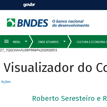
Z7_7QGCHA41L0RP906P422Q9Q0513
Visualizador do 
Ações
Roberto Seresteiro e 