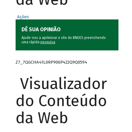
Ações
DÊ SUA OPINIÃO
Ajude-nos a aprimorar o site do BNDES preenchendo
uma rápida
pesquisa
.
Z7_7QGCHA41L0RP906P422Q9Q0594
Visualizador
do Conteúdo
da Web