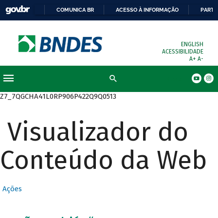
COMUNICA BR
ACESSO À INFORMAÇÃO
PARTI
ENGLISH
ACESSIBILIDADE
A+
A-
Busca
Z7_7QGCHA41L0RP906P422Q9Q0513
Visualizador do
Conteúdo da Web
Ações