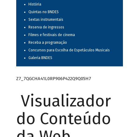
História
Quintas no BNDES
Sextas instrumentais
Reserva de ingressos
Filmes e festivais de cinema
Receba a programação
Concursos para Escolha de Espetáculos Musicais
Galeria BNDES
Z7_7QGCHA41L0RP906P422Q9Q05H7
Visualizador
do Conteúdo
da Web