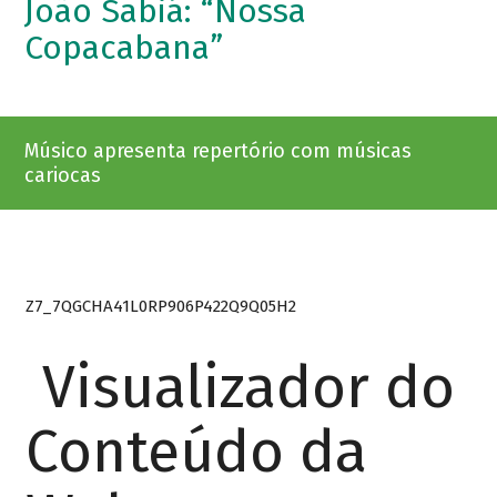
João Sabiá: “Nossa
Copacabana”
Músico apresenta repertório com músicas
cariocas
Z7_7QGCHA41L0RP906P422Q9Q05H2
Visualizador do
Conteúdo da