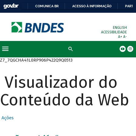
COMUNICA BR
ACESSO À INFORMAÇÃO
PARTI
ENGLISH
ACESSIBILIDADE
A+
A-
Busca
Z7_7QGCHA41L0RP906P422Q9Q0513
Visualizador do
Conteúdo da Web
Ações