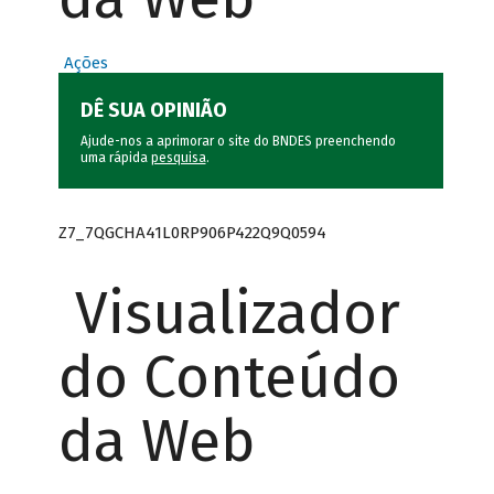
Ações
DÊ SUA OPINIÃO
Ajude-nos a aprimorar o site do BNDES preenchendo
uma rápida
pesquisa
.
Z7_7QGCHA41L0RP906P422Q9Q0594
Visualizador
do Conteúdo
da Web