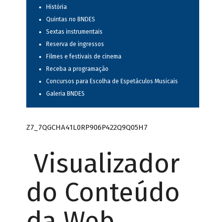
História
Quintas no BNDES
Sextas instrumentais
Reserva de ingressos
Filmes e festivais de cinema
Receba a programação
Concursos para Escolha de Espetáculos Musicais
Galeria BNDES
Z7_7QGCHA41L0RP906P422Q9Q05H7
Visualizador
do Conteúdo
da Web