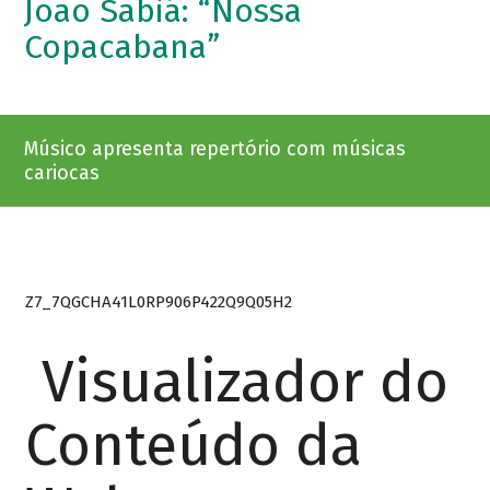
João Sabiá: “Nossa
Copacabana”
Músico apresenta repertório com músicas
cariocas
Z7_7QGCHA41L0RP906P422Q9Q05H2
Visualizador do
Conteúdo da