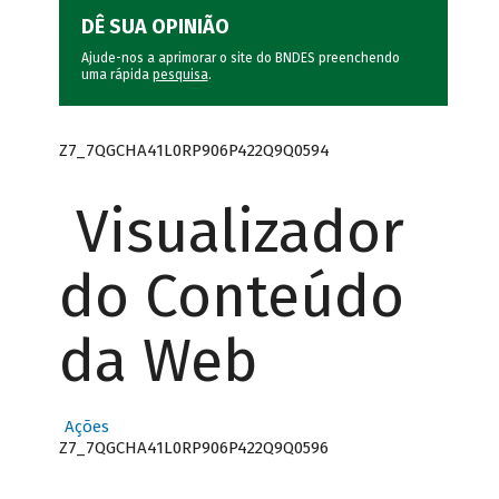
DÊ SUA OPINIÃO
Ajude-nos a aprimorar o site do BNDES preenchendo
uma rápida
pesquisa
.
Z7_7QGCHA41L0RP906P422Q9Q0594
Visualizador
do Conteúdo
da Web
Ações
Z7_7QGCHA41L0RP906P422Q9Q0596