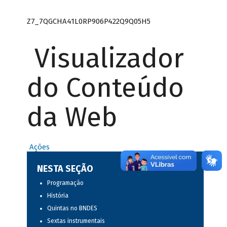
Z7_7QGCHA41L0RP906P422Q9Q05H5
Visualizador
do Conteúdo
da Web
Ações
NESTA SEÇÃO
Programação
História
Quintas no BNDES
Sextas instrumentais