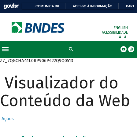
COMUNICA BR
ACESSO À INFORMAÇÃO
PARTI
ENGLISH
ACESSIBILIDADE
A+
A-
Busca
Z7_7QGCHA41L0RP906P422Q9Q0513
Visualizador do
Conteúdo da Web
Ações