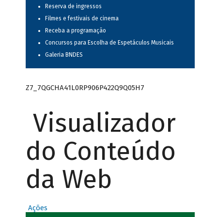
Reserva de ingressos
Filmes e festivais de cinema
Receba a programação
Concursos para Escolha de Espetáculos Musicais
Galeria BNDES
Z7_7QGCHA41L0RP906P422Q9Q05H7
Visualizador
do Conteúdo
da Web
Ações